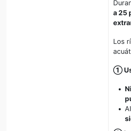
Duran
a 25 
extra
Los r
acuát
①
Us
N
p
A
s