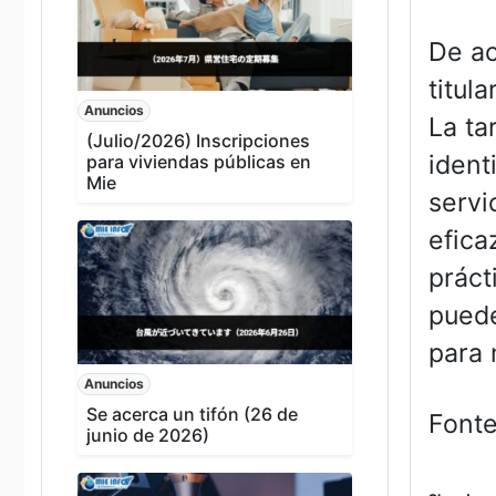
De ac
titul
Anuncios
La ta
(Julio/2026) Inscripciones
ident
para viviendas públicas en
Mie
servi
efica
práct
puede
para 
Anuncios
Se acerca un tifón (26 de
Font
junio de 2026)