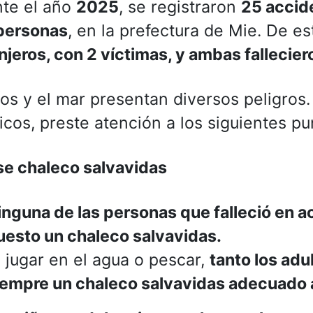
te el año
2025
, se registraron
25 accid
personas
, en la prefectura de Mie. De es
njeros, con 2 víctimas, y ambas fallecier
íos y el mar presentan diversos peligros
icos, preste atención a los siguientes pu
e chaleco salvavidas
inguna de las personas que falleció en a
uesto un chaleco salvavidas.
l jugar en el agua o pescar,
tanto los adu
iempre un chaleco salvavidas adecuado 