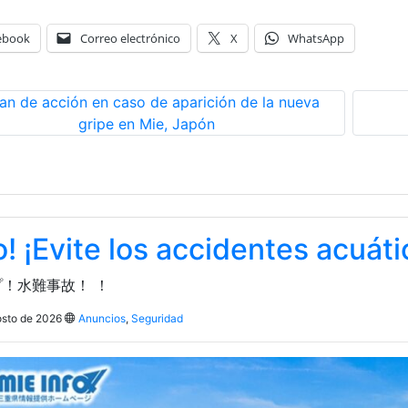
ebook
Correo electrónico
X
WhatsApp
lan de acción en caso de aparición de la nueva
gripe en Mie, Japón
o! ¡Evite los accidentes acuáti
！水難事故！ ！
osto de 2026
Anuncios
,
Seguridad