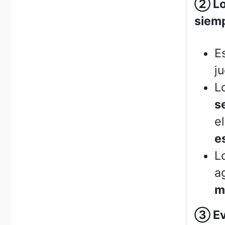
②
Lo
siemp
E
j
L
s
e
e
L
a
m
③
Ev