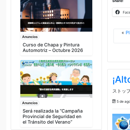
Share!
Fac
«
P
Anuncios
Curso de Chapa y Pintura
Automotriz – Octubre 2026
¡Alt
ストップ
5 de ag
Anuncios
Será realizada la “Campaña
Provincial de Seguridad en
el Tránsito del Verano”