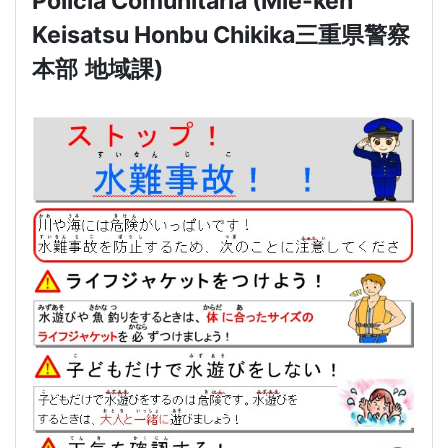
Policía Comunitaria (Mie-ken
Keisatsu Honbu Chikika
三重県警察
本部
地域課
)