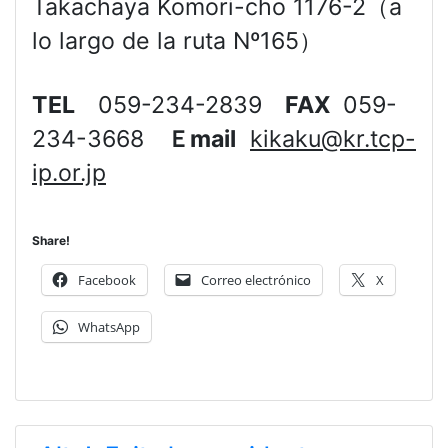
Takachaya Komori-cho 1176-2（a
lo largo de la ruta Nº165）
TEL
059-234-2839
FAX
059-
234-3668
Ｅ
mail
kikaku@kr.tcp-
ip.or.jp
Share!
Facebook
Correo electrónico
X
WhatsApp