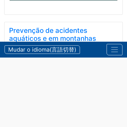
Prevenção de acidentes
aquáticos e em montanhas
durante o verão
Mudar o idioma(言語切替)
【三重県警察本部】夏期における水難・山岳遭難の防
止
2026/07/24 sexta-feira
Comunicados
,
Segurança