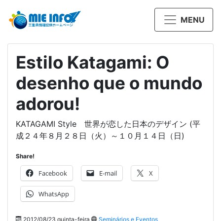
MENU
Estilo Katagami: O
desenho que o mundo
adorou!
KATAGAMI Style 世界が恋した日本のデザイン (平
成２４年８月２８日（火）～１０月１４日（日)
Share!
Facebook
E-mail
X
WhatsApp
2012/08/23 quinta-feira
Seminários e Eventos