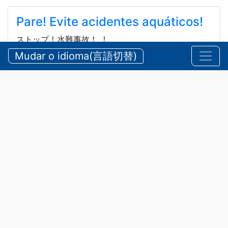
Pare! Evite acidentes aquáticos!
ストップ！水難事故！ ！
Mudar o idioma(言語切替)
2026/08/05 quarta-feira
Comunicados
,
Segurança
Durante o ano de
2025
, foram
registrados
25 acidentes