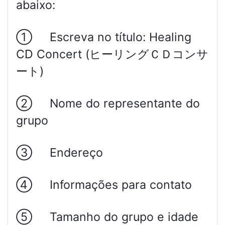
abaixo:
① Escreva no título: Healing
CD Concert (ヒーリングＣＤコンサ
ート)
② Nome do representante do
grupo
③ Endereço
④ Informações para contato
⑤ Tamanho do grupo e idade