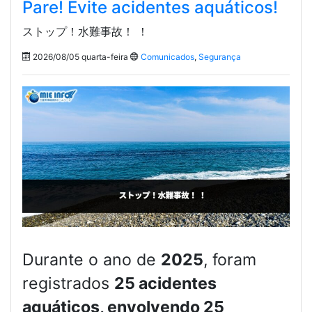
Pare! Evite acidentes aquáticos!
ストップ！水難事故！ ！
2026/08/05 quarta-feira
Comunicados
,
Segurança
Durante o ano de
2025
, foram
registrados
25 acidentes
aquáticos, envolvendo 25