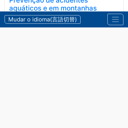
Prevenção de acidentes
aquáticos e em montanhas
durante o verão
Mudar o idioma(言語切替)
【三重県警察本部】夏期における水難・山岳遭難の防
止
2026/07/24 sexta-feira
Comunicados
,
Segurança
A província de Mie possui belas