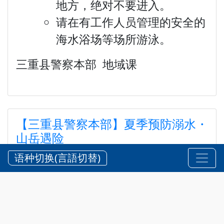
地方，绝对不要进入。
请在有工作人员管理的安全的
海水浴场等场所游泳。
三重县警察本部 地域课
【三重县警察本部】夏季预防溺水・
山岳遇险
【三重県警察本部】夏期における水難・山岳遭難の防
语种切换(言語切替)
止
2026?7?24?
安全 @zh-hans
,
通知