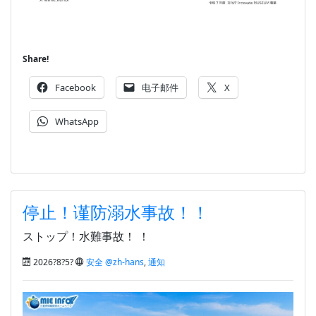
Share!
Facebook
电子邮件
X
WhatsApp
停止！谨防溺水事故！！
ストップ！水難事故！ ！
2026?8?5?
安全 @zh-hans
,
通知