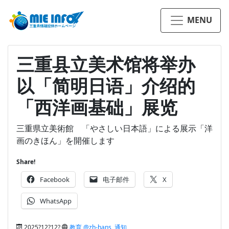
MENU
三重县立美术馆将举办
以「简明日语」介绍的
「西洋画基础」展览
三重県立美術館 「やさしい日本語」による展示「洋
画のきほん」を開催します
Share!
Facebook
电子邮件
X
WhatsApp
2025?12?12?
教育 @zh-hans
,
通知