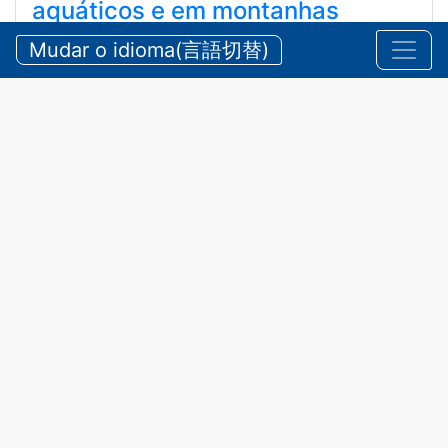
aquáticos e em montanhas
durante o verão
Mudar o idioma(言語切替)
【三重県警察本部】夏期における水難・山岳遭難の防
止
2026/07/24 sexta-feira
Comunicados
,
Segurança
A província de Mie possui belas