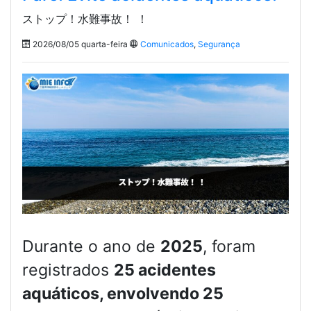
ストップ！水難事故！ ！
2026/08/05 quarta-feira
Comunicados
,
Segurança
Durante o ano de
2025
, foram
registrados
25 acidentes
aquáticos, envolvendo 25