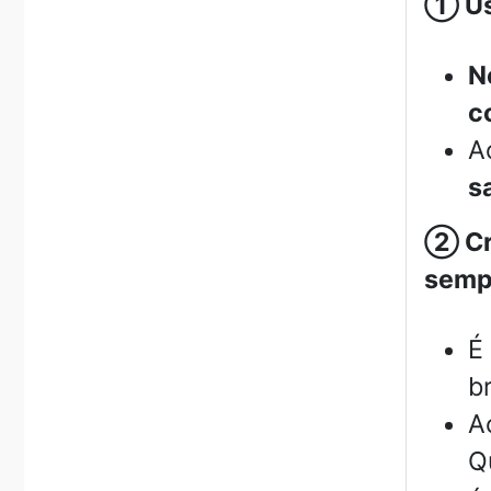
①
Us
N
c
A
s
②
Cr
sempr
É
b
A
Q