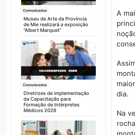
Comunicados
A mai
Museu de Arte da Província
princ
de Mie realizará a exposição
“Albert Marquet”
noção
cons
Assim
monta
maior
Comunicados
dia.
Diretrizes de implementação
da Capacitação para
Formação de Intérpretes
Médicos 2026
Na ve
rocha
monta