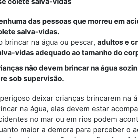
e colete salva-vidas
enhuma das pessoas que morreu em aci
olete salva-vidas.
o brincar na água ou pescar,
adultos e c
alva-vidas adequado ao tamanho do cor
ianças não devem brincar na água sozi
e sob supervisão.
 perigoso deixar crianças brincarem na 
rincar na água, elas devem estar acompa
cidentes no mar ou em rios podem acon
uanto maior a demora para perceber o aci