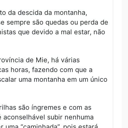
to da descida da montanha,
ase sempre são quedas ou perda de
stas que devido a mal estar, não
víncia de Mie, há várias
as horas, fazendo com que a
scalar uma montanha em um único
ilhas são íngremes e com as
é aconselhável subir nenhuma
r uma “caminhada”, pois estará