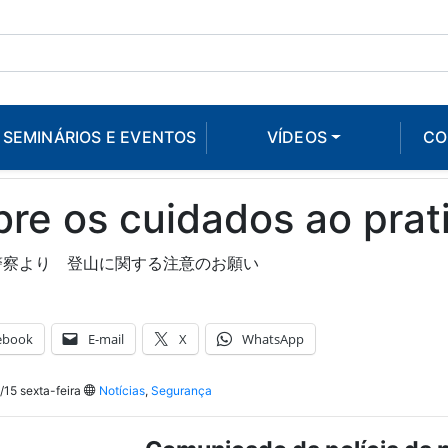
SEMINÁRIOS E EVENTOS
VÍDEOS
CO
re os cuidados ao pra
警察より 登山に関する注意のお願い
ebook
E-mail
X
WhatsApp
15 sexta-feira
Notícias
,
Segurança