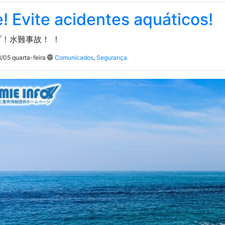
! Evite acidentes aquáticos!
！水難事故！ ！
/05 quarta-feira
Comunicados
,
Segurança