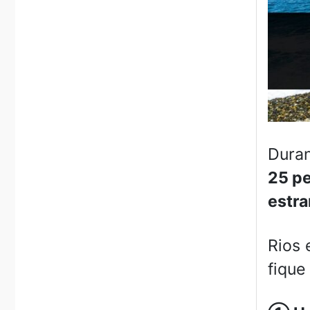
Dura
25 p
estra
Rios 
fique