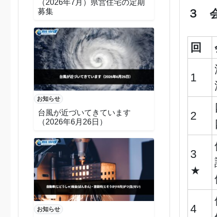
（2026年7月）県営住宅の定期
募集
３ 
回
1
お知らせ
台風が近づいてきています
2
（2026年6月26日）
3
★
4
お知らせ