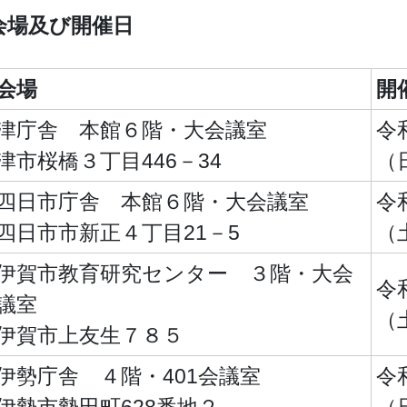
会場及び開催日
会場
開
津庁舎 本館６階・大会議室
令
津市桜橋３丁目446－34
（
四日市庁舎 本館６階・大会議室
令
四日市市新正４丁目21－5
（
伊賀市教育研究センター ３階・大会
令
議室
（
伊賀市上友生７８５
伊勢庁舎 ４階・401会議室
令