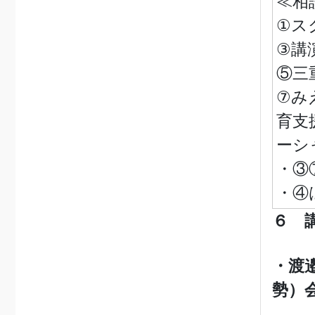
≪相
①ス
③
⑤三
⑦み
育支
ーシ
・③
・④
６ 
・渡
勢）