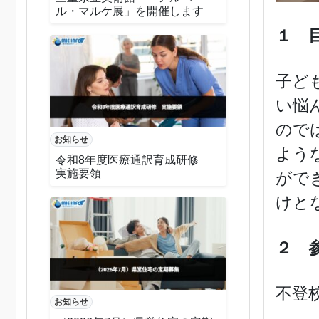
ル・マルケ展」を開催します
１ 
子ど
い悩
ので
お知らせ
よう
令和8年度医療通訳育成研修
実施要領
がで
けと
２ 
不登
お知らせ