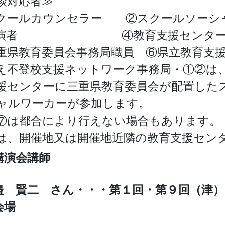
談対応者≫
クールカウンセラー ②スクールソーシ
講演者 ④教育支援センター
重県教育委員会事務局職員 ⑥県立教育支
え不登校支援ネットワーク事務局・①②は
援センターに三重県教育委員会が配置した
ャルワーカーが参加します。
⑦は都合により行えない場合もあります。
は、開催地又は開催地近隣の教育支援セン
講演会講師
邉 賢二 さん・・・第１回・第９回（津）
会場