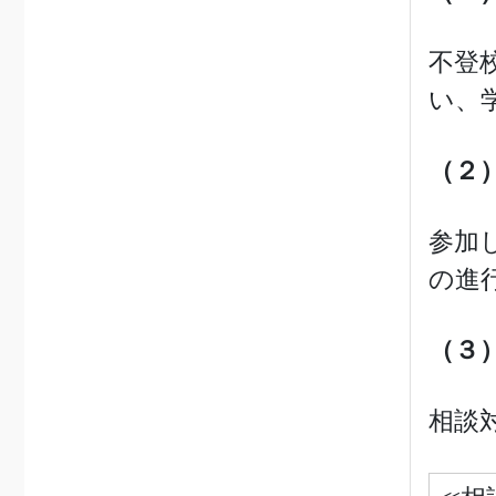
不登
い、
（２
参加
の進
（３
相談