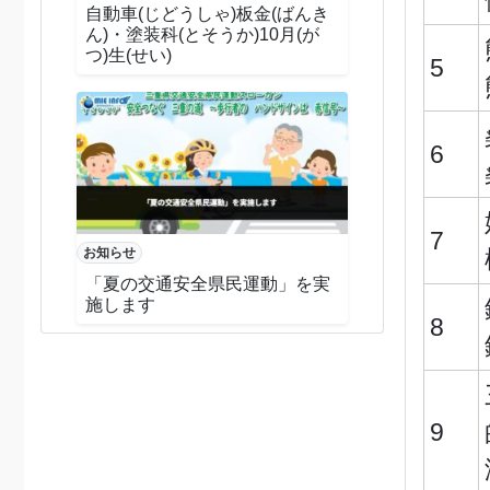
自動車(じどうしゃ)板金(ばんき
ん)・塗装科(とそうか)10月(が
つ)生(せい)
5
6
7
お知らせ
「夏の交通安全県民運動」を実
施します
8
9