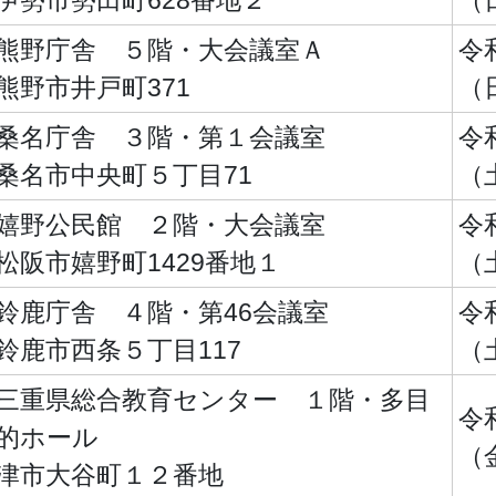
伊勢市勢田町628番地２
（
熊野庁舎 ５階・大会議室Ａ
令
熊野市井戸町371
（
桑名庁舎 ３階・第１会議室
令
桑名市中央町５丁目71
（
嬉野公民館 ２階・大会議室
令
松阪市嬉野町1429番地１
（
鈴鹿庁舎 ４階・第46会議室
令
鈴鹿市西条５丁目117
（
三重県総合教育センター １階・多目
令
的ホール
（
津市大谷町１２番地