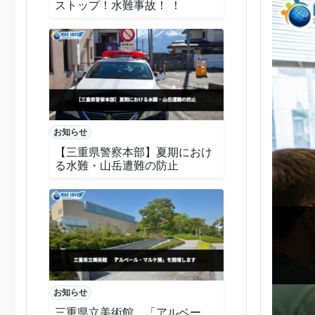
ストップ！水難事故！ ！
お知らせ
【三重県警察本部】夏期におけ
る水難・山岳遭難の防止
お知らせ
三重県立美術館 「アルベー