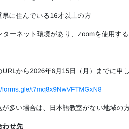
重県に住んでいる16才以上の方
ンターネット環境があり、Zoomを使用す
のURLから2026年6月15日（月）までに
://forms.gle/t7mq8x9NwVFTMGxN8
込が多い場合は、日本語教室がない地域の
合わせ先