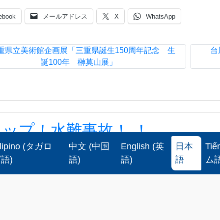
ebook
メールアドレス
X
WhatsApp
重県立美術館企画展「三重県誕生150周年記念 生
台
誕100年 榊莫山展」
ップ！水難事故！ ！
lipino
(
タガロ
中文
(
中国
English
(
英
日本
Tiế
！水難事故！ ！
グ語
)
語
)
語
)
語
ム
?5?
お知らせ
,
安全