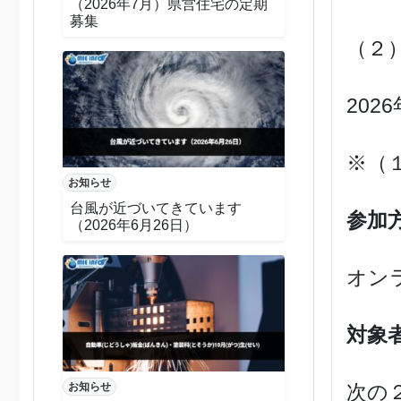
（2026年7月）県営住宅の定期
募集
（２）
202
※（
お知らせ
台風が近づいてきています
参加
（2026年6月26日）
オン
対象
次の
お知らせ