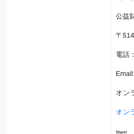
公益
〒51
電話： 
Email
オン
オン
Share!