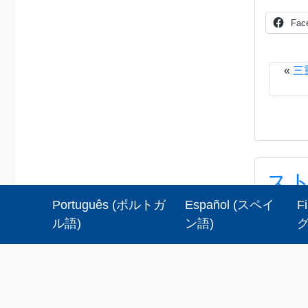
Fac
«
三
スト
Português
(
ポルトガ
Español
(
スペイ
Fi
ストップ
ル語
)
ン語
)
2026?8