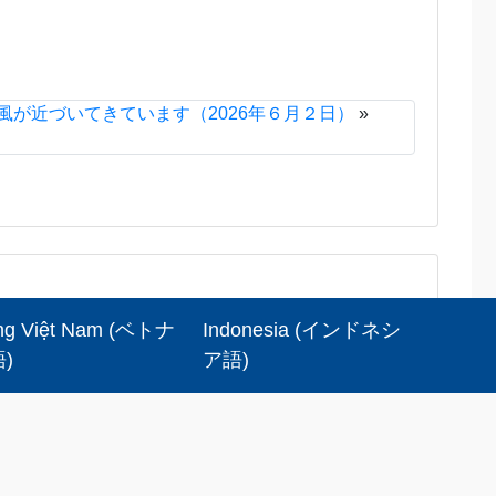
風が近づいてきています（2026年６月２日）
»
ng Việt Nam
(
ベトナ
Indonesia
(
インドネシ
語
)
ア語
)