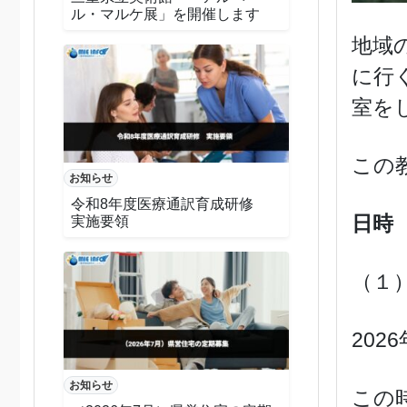
ル・マルケ展」を開催します
地域
に行
室を
この
お知らせ
令和8年度医療通訳育成研修
日時
実施要領
（１
202
お知らせ
この