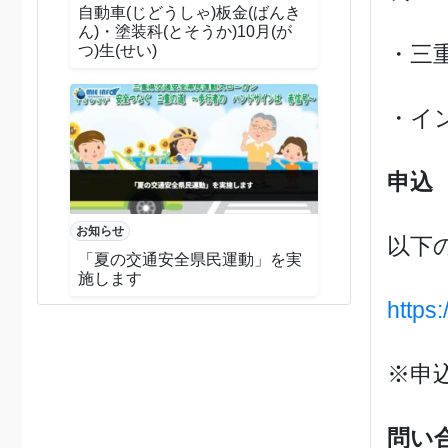
自動車(じどうしゃ)板金(ばんき
ん)・塗装科(とそうか)10月(が
・三
つ)生(せい)
・イ
申込
お知らせ
以下
「夏の交通安全県民運動」を実
施します
https
※申
問い