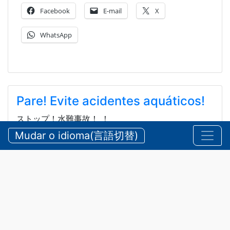
Facebook
E-mail
X
WhatsApp
Pare! Evite acidentes aquáticos!
ストップ！水難事故！ ！
Mudar o idioma(言語切替)
2026/08/05 quarta-feira
Comunicados
,
Segurança