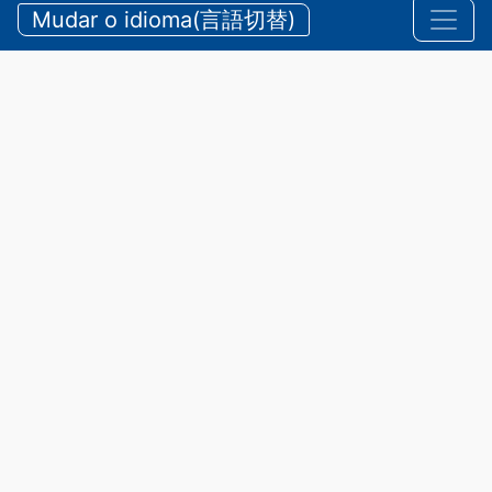
durante o verão
Mudar o idioma(言語切替)
【三重県警察本部】夏期における水難・山岳遭難の防
止
2026/07/24 sexta-feira
Comunicados
,
Segurança
A província de Mie possui belas
praias e rios, além de diversas