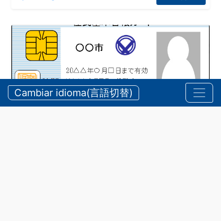
Cambiar idioma(言語切替)
Tarjeta de Registro Básico de Residentes
Vea más
Folletos Informativos
•
Importante @es