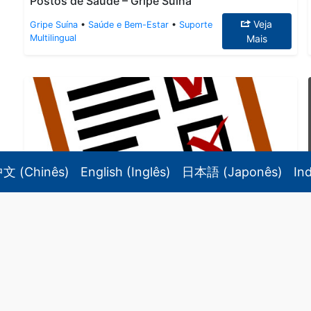
Postos de Saúde – Gripe Suína
Veja
Gripe Suína
•
Saúde e Bem-Estar
•
Suporte
Multilingual
Mais
中文
(
Chinês
)
English
(
Inglês
)
日本語
(
Japonês
)
In
Lista das Associações Internacionais em Mie
Veja Mais
Suporte Multilingual