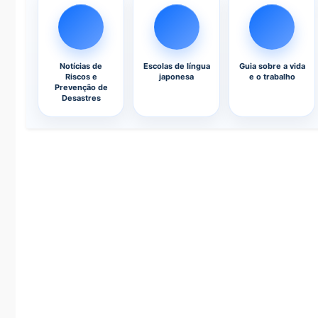
Notícias de
Escolas de língua
Guia sobre a vida
Riscos e
japonesa
e o trabalho
Prevenção de
Desastres