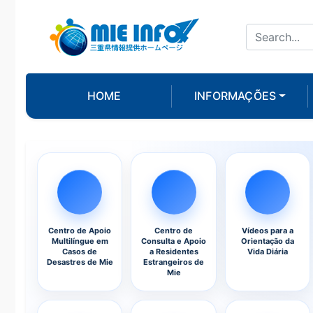
HOME
INFORMAÇÕES
Centro de Apoio
Centro de
Vídeos para a
Multilíngue em
Consulta e Apoio
Orientação da
Casos de
a Residentes
Vida Diária
Desastres de Mie
Estrangeiros de
Mie