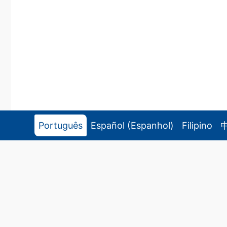
Português
Español
(
Espanhol
)
Filipino