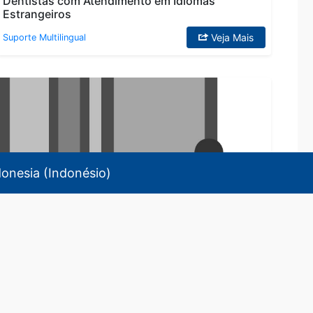
Dentistas com Atendimento em Idiomas
Estrangeiros
Veja Mais
Suporte Multilingual
donesia
(
Indonésio
)
Lista de Cursos de Língua Japonesa oferecidos
em Mie
Veja Mais
Suporte Multilingual