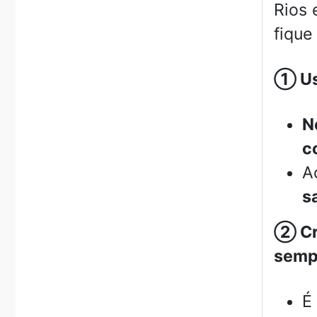
Rios 
fique
①
Us
N
c
A
s
②
Cr
sempr
É