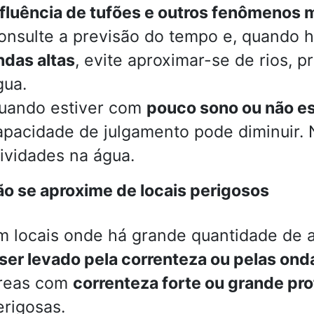
nfluência de tufões e outros fenômenos 
onsulte a previsão do tempo e, quando 
ndas altas
, evite aproximar-se de rios, p
gua.
uando estiver com
pouco sono ou não es
apacidade de julgamento pode diminuir. 
tividades na água.
o se aproxime de locais perigosos
m locais onde há grande quantidade de al
 ser levado pela correnteza ou pelas ond
reas com
correnteza forte ou grande pr
erigosas.