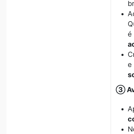
b
A
Q
é
a
C
e
s
③
Av
A
c
N