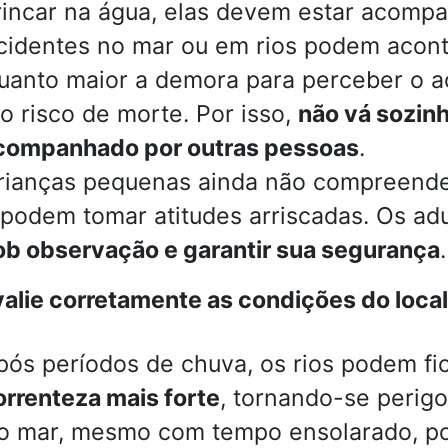
rincar na água, elas devem estar acompa
cidentes no mar ou em rios podem acon
uanto maior a demora para perceber o aci
 o risco de morte. Por isso,
não vá sozin
companhado por outras pessoas
.
rianças pequenas ainda não compreende
 podem tomar atitudes arriscadas. Os a
ob observação e garantir sua segurança
.
alie corretamente as condições do local
pós períodos de chuva, os rios podem f
orrenteza mais forte
, tornando-se perigo
o mar, mesmo com tempo ensolarado, p