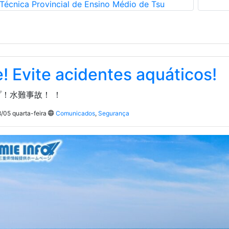
Técnica Provincial de Ensino Médio de Tsu
! Evite acidentes aquáticos!
！水難事故！ ！
/05 quarta-feira
Comunicados
,
Segurança