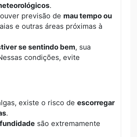
meteorológicos
.
houver previsão de
mau tempo ou
raias e outras áreas próximas à
tiver se sentindo bem
, sua
Nessas condições, evite
gas, existe o risco de
escorregar
as
.
ofundidade
são extremamente