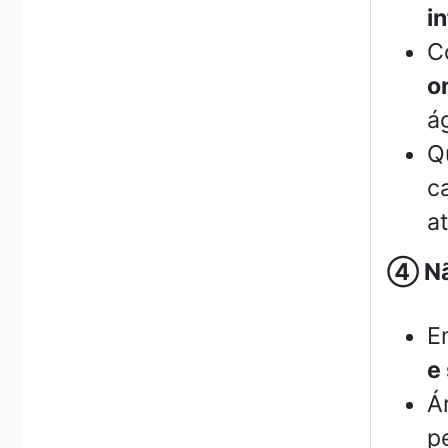
i
C
o
á
Q
c
a
④
Nã
E
e
Á
p