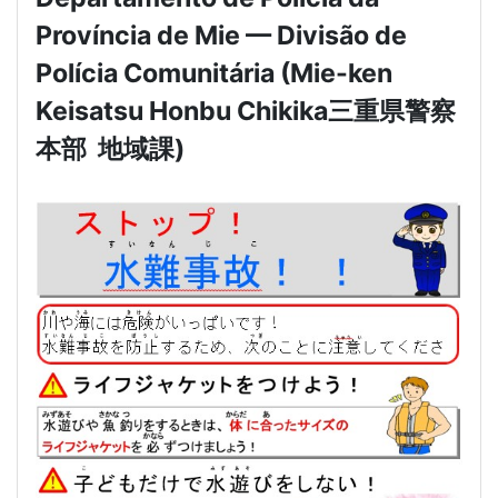
Província de Mie — Divisão de
Polícia Comunitária (Mie-ken
Keisatsu Honbu Chikika
三重県警察
本部
地域課
)