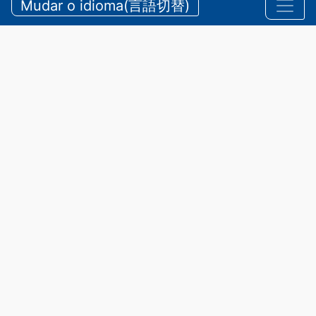
Mudar o idioma(言語切替)
【三重県警察本部】夏期における水難・山岳遭難の防
止
2026/07/24 sexta-feira
Comunicados
,
Segurança
A província de Mie possui belas
praias e rios, além de diversas