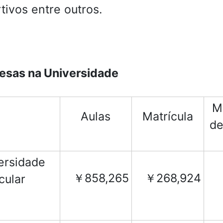
tivos entre outros.
esas na Universidade
M
Aulas
Matrícula
de
ersidade
￥858,265
￥268,924
cular