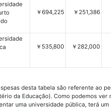
ersidade
￥694,225
￥251,386
urto
odo
ersidade
￥535,800
￥282,000
ica
spesas desta tabela são referente ao pe
tério da Educação). Como podemos ver n
entar uma universidade pública, terá u