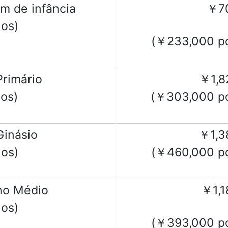
im de infância
￥7
nos)
(￥233,000 po
Primário
￥1,8
nos)
(￥303,000 po
Ginásio
￥1,3
nos)
(￥460,000 po
no Médio
￥1,1
nos)
(￥393,000 po