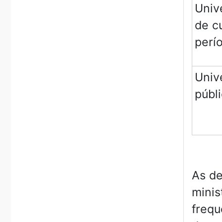
Univ
de c
perí
Univ
públ
As de
minis
frequ