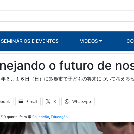
SEMINÁRIOS E EVENTOS
VÍDEOS
CO
nejando o futuro de no
３年６月１６日（日）に鈴鹿市で子どもの将来について考える
ebook
E-mail
X
WhatsApp
10 quarta-feira
Educação
,
Educação