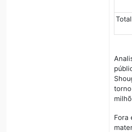
Total
Anali
públi
Shoug
torno
milhõ
Fora 
mater