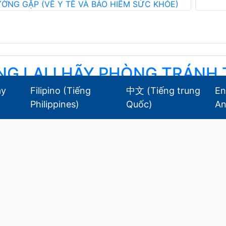
ỜNG GẶP (VỀ Y TẾ VÀ BẢO HIỂM SỨC KHỎE)
G LẠI ! HÃY PHÒNG TRÁNH 
ây
Filipino
(
Tiếng
中文
(
Tiếng trung
En
！水難事故！ ！
Philippines
)
Quốc
)
A
 8, 2026
An Toàn
,
Thông báo