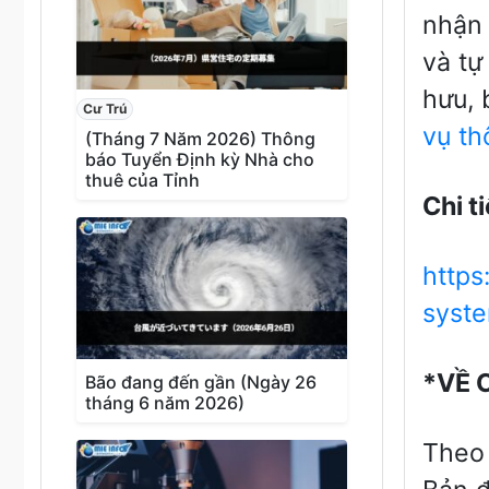
nhận 
và tự
hưu, 
Cư Trú
vụ th
(Tháng 7 Năm 2026) Thông
báo Tuyển Định kỳ Nhà cho
thuê của Tỉnh
Chi ti
https
syst
*
V
Ề
Bão đang đến gần (Ngày 26
tháng 6 năm 2026)
Theo 