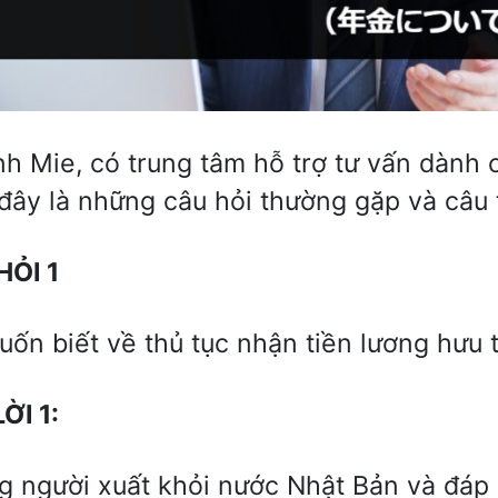
ỉnh Mie, có trung tâm hỗ trợ tư vấn dành
đây là những câu hỏi thường gặp và câu tr
H
Ỏ
I 1
uốn biết về thủ tục nhận tiền lương hưu t
L
Ờ
I 1:
 người xuất khỏi nước Nhật Bản và đáp 