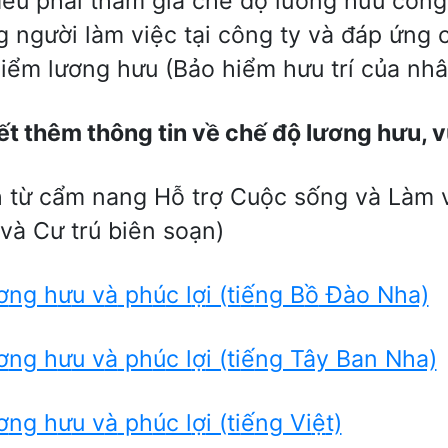
ều phải tham gia chế độ lương hưu công
 người làm việc tại công ty và đáp ứng 
iểm lương hưu (Bảo hiểm hưu trí của nhâ
ế
t thêm thông tin v
ề
ch
ế
đ
ộ
l
ươ
ng h
ư
u, v
h từ cẩm nang Hỗ trợ Cuộc sống và Làm 
và Cư trú biên soạn)
ơ
ng h
ư
u v
à
ph
ú
c l
ợ
i (ti
ế
ng B
ồ
Đào Nha)
ơ
ng h
ư
u v
à
ph
ú
c l
ợ
i (ti
ế
ng Tây Ban Nha)
ơ
ng h
ư
u v
à
ph
ú
c l
ợ
i (ti
ế
ng Vi
ệ
t)