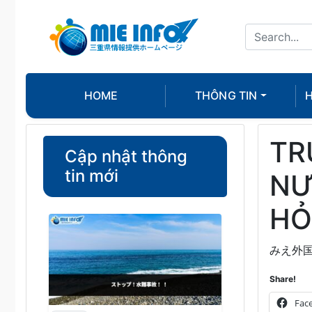
HOME
THÔNG TIN
H
TR
Cập nhật thông
tin mới
NƯ
HỎ
みえ外国
Share!
Fac