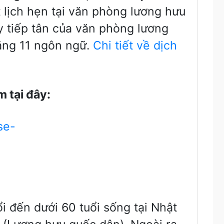
t lịch hẹn tại văn phòng lương hưu
ầy tiếp tân của văn phòng lương
bằng 11 ngôn ngữ.
Chi tiết về dịch
m t
ạ
i đây:
se-
i đến dưới 60 tuổi sống tại Nhật