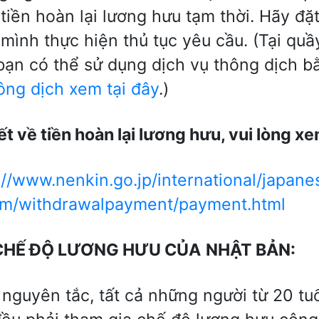
tiền hoàn lại lương hưu tạm thời. Hãy đặ
 mình thực hiện thủ tục yêu cầu. (Tại qu
bạn có thể sử dụng dịch vụ thông dịch 
ông dịch xem tại đây
.)
ế
t v
ề
ti
ề
n hoàn l
ạ
i l
ươ
ng h
ư
u, vui l
ò
ng xe
://www.nenkin.go.jp/international/japane
em/withdrawalpayment/payment.html
CH
Ế
Đ
Ộ
L
ƯƠ
NG H
Ư
U CỦA
NH
Ậ
T B
Ả
N:
nguyên tắc, tất cả những người từ 20 tuổ