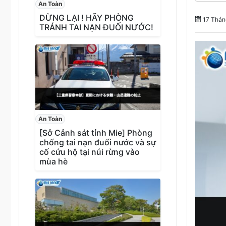
An Toàn
DỪNG LẠI ! HÃY PHÒNG
17 Thán
TRÁNH TAI NẠN ĐUỐI NƯỚC!
An Toàn
[Sở Cảnh sát tỉnh Mie] Phòng
chống tai nạn đuối nước và sự
cố cứu hộ tại núi rừng vào
mùa hè