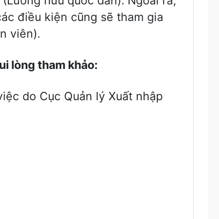
 (Lương hưu quốc dân). Ngoài ra,
các điều kiện cũng sẽ tham gia
n viên).
ui l
ò
ng tham kh
ả
o:
việc do Cục Quản lý Xuất nhập