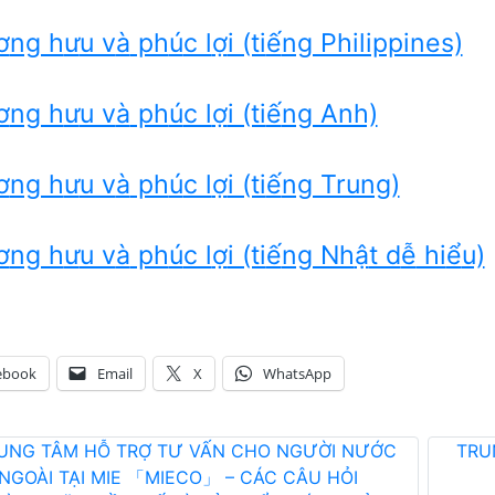
ơ
ng h
ư
u v
à
ph
ú
c l
ợ
i (ti
ế
ng Philippines)
ơ
ng h
ư
u v
à
ph
ú
c l
ợ
i (ti
ế
ng Anh)
ơ
ng h
ư
u v
à
ph
ú
c l
ợ
i (ti
ế
ng Trung)
ơ
ng h
ư
u v
à
ph
ú
c l
ợ
i (ti
ế
ng Nh
ậ
t d
ễ
hi
ể
u)
ebook
Email
X
WhatsApp
UNG TÂM HỖ TRỢ TƯ VẤN CHO NGƯỜI NƯỚC
TRU
NGOÀI TẠI MIE 「MIECO」 – CÁC CÂU HỎI