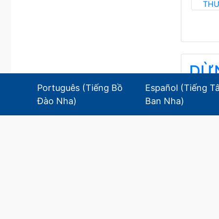
THƯ
DỪN
Português
(
Tiếng Bồ
Español
(
Tiếng T
ストップ
Đào Nha
)
Ban Nha
)
5 Tháng