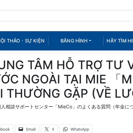
ỘI THẢO・SỰ KIỆN
BĂNG HÌNH
HÃY TÌM HI
UNG TÂM HỖ TRỢ TƯ 
ỚC NGOÀI TẠI MIE 「M
I THƯỜNG GẶP (VỀ L
人相談サポートセンター「MieCo」のよくある質問（年金に
ebook
Email
X
WhatsApp