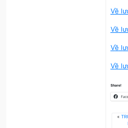
V
ề
l
ư
V
ề
l
ư
V
ề
l
ư
V
ề
l
ư
Share!
Fac
«
TR