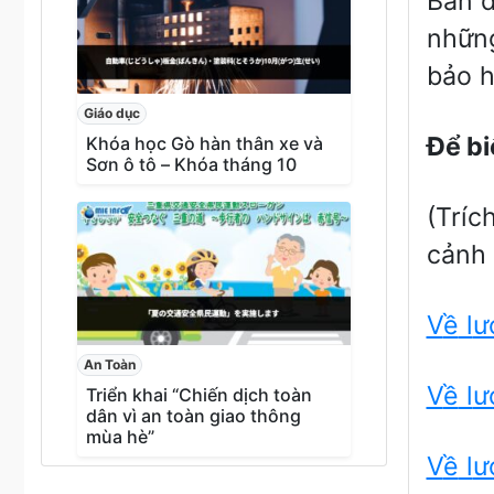
Bản đ
những
bảo h
Giáo dục
Đ
ể
bi
Khóa học Gò hàn thân xe và
Sơn ô tô – Khóa tháng 10
(Tríc
cảnh 
V
ề
l
ư
An Toàn
V
ề
l
ư
Triển khai “Chiến dịch toàn
dân vì an toàn giao thông
mùa hè”
V
ề
l
ư