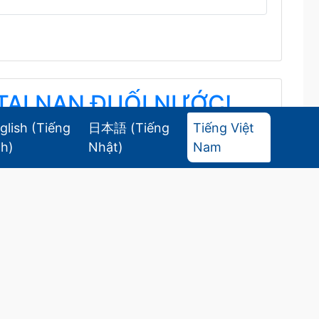
TAI NẠN ĐUỐI NƯỚC!
glish
(
Tiếng
日本語
(
Tiếng
Tiếng Việt
nh
)
Nhật
)
Nam