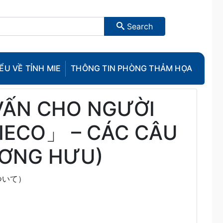
Search
ỂU VỀ TỈNH MIE
THÔNG TIN PHÒNG THẢM HỌA
VẤN CHO NGƯỜI
IECO」 – CÁC CÂU
ƯƠNG HƯU)
ついて）