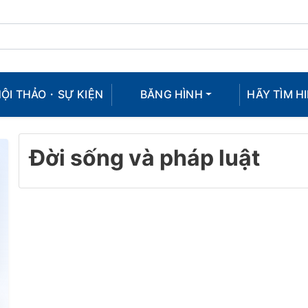
ỘI THẢO・SỰ KIỆN
BĂNG HÌNH
HÃY TÌM HI
Đời sống và pháp luật