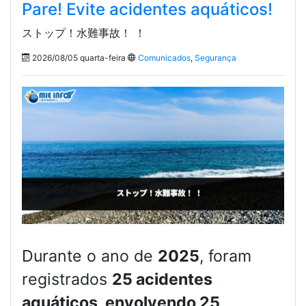
Pare! Evite acidentes aquáticos!
ストップ！水難事故！ ！
2026/08/05 quarta-feira
Comunicados
,
Segurança
Durante o ano de
2025
, foram
registrados
25 acidentes
aquáticos, envolvendo 25