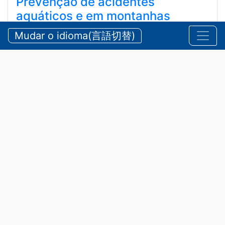
Prevenção de acidentes
aquáticos e em montanhas
durante o verão
Mudar o idioma(言語切替)
【三重県警察本部】夏期における水難・山岳遭難の防
止
2026/07/24 sexta-feira
Comunicados
,
Segurança
A província de Mie possui belas