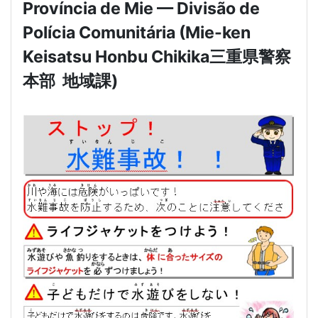
Província de Mie — Divisão de
Polícia Comunitária (Mie-ken
Keisatsu Honbu Chikika
三重県警察
本部
地域課
)