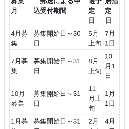
募集
郵送による申
選予
居指
月
込受付期間
定
定
日
日
4月募
募集開始日～30
5月
7月
集
日
上旬
1日
10
7月募
募集開始日～31
8月
月1
集
日
上旬
日
11
10月
募集開始日～31
1月
月上
募集
日
1日
旬
1月募
募集開始日～31
2月
4月