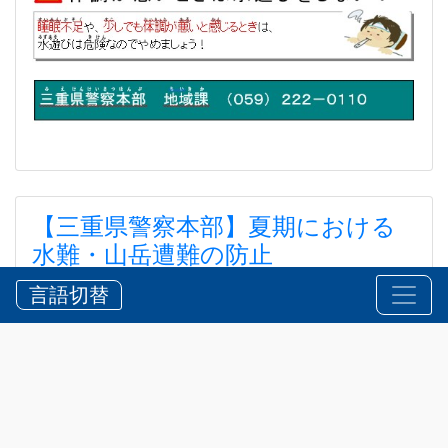
【三重県警察本部】夏期における
水難・山岳遭難の防止
【三重県警察本部】夏期における水難・山岳遭難の防
言語切替
止
2026?7?24?
お知らせ
,
安全