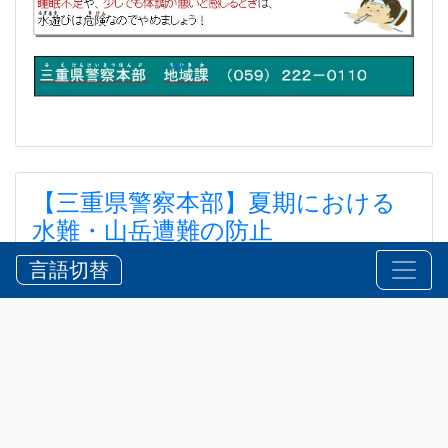
【三重県警察本部】夏期における
水難・山岳遭難の防止
【三重県警察本部】夏期における水難・山岳遭難の防
言語切替
止
2026?7?24?
お知らせ
,
安全