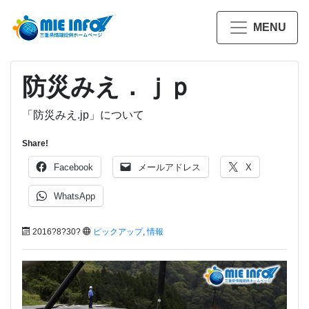
MENU
防災みえ．ｊｐ
「防災みえ.jp」について
Share!
Facebook
メールアドレス
X
WhatsApp
2016?8?30?
ピックアップ
,
情報