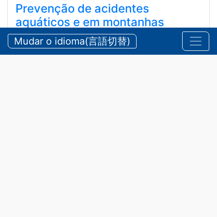
Prevenção de acidentes
aquáticos e em montanhas
durante o verão
Mudar o idioma(言語切替)
【三重県警察本部】夏期における水難・山岳遭難の防
止
2026/07/24 sexta-feira
Comunicados
,
Segurança