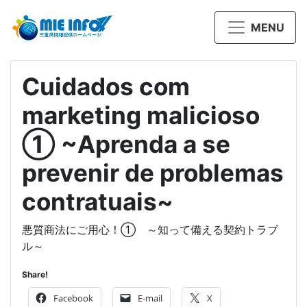
MENU
Cuidados com
marketing malicioso
① ~Aprenda a se
prevenir de problemas
contratuais~
悪質商法にご用心！① ～知って備える契約トラブ
ル～
Share!
Facebook
E-mail
X