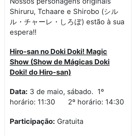
Nossos personagens originais
Shiruru, Tchaare e Shirobo (シル
ル・チャーレ・しろぼ) estão à sua
espera!!
Hiro-san no Doki Doki!
Magic
Show (Show de Mágicas Doki
Doki! do Hiro-san)
Data:
3 de maio, sábado. 1º
horário: 11:30 2º horário: 14:30
Participação:
Gratuita