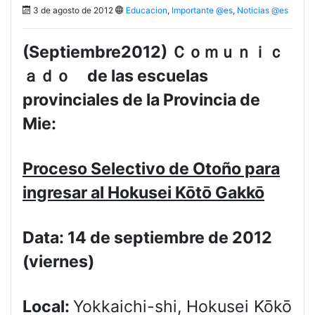
3 de agosto de 2012
Educacion
,
Importante @es
,
Noticias @es
(Septiembre2012) Ｃｏｍｕｎｉｃ
ａｄｏ de las escuelas
provinciales de la Provincia de
Mie:
Proceso Selectivo de Otoño para
ingresar al Hokusei Kōtō Gakkō
Data: 14 de septiembre de 2012
(viernes)
Local:
Yokkaichi-shi, Hokusei Kōkō