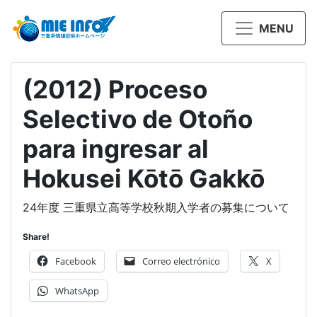
MENU
(2012) Proceso
Selectivo de Otoño
para ingresar al
Hokusei Kōtō Gakkō
24年度 三重県立高等学校秋期入学者の募集について
Share!
Facebook
Correo electrónico
X
WhatsApp