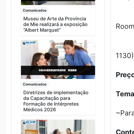
Comunicados
Museu de Arte da Província
de Mie realizará a exposição
Roo
“Albert Marquet”
(〒51
1130)
Preç
Comunicados
Diretrizes de implementação
Tem
da Capacitação para
Formação de Intérpretes
Médicos 2026
~Par
Cont