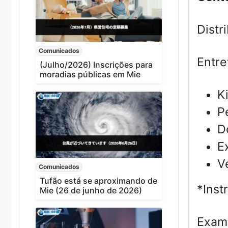
Distr
Comunicados
Entre
(Julho/2026) Inscrições para
moradias públicas em Mie
K
P
D
E
V
Comunicados
Tufão está se aproximando de
*Inst
Mie (26 de junho de 2026)
Exam