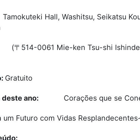
Tamokuteki Hall, Washitsu, Seikatsu Ko
m
4-0061 Mie-ken Tsu-shi Ishinden Ko
o:
Gratuito
a deste ano:
Corações que se Con
a um Futuro com Vidas Resplandecentes
eúdo: