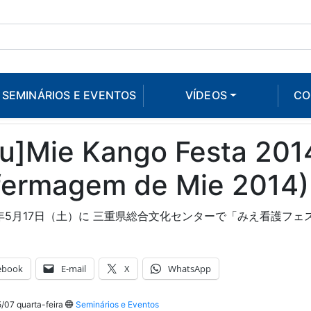
SEMINÁRIOS E EVENTOS
VÍDEOS
CO
u]Mie Kango Festa 2014
fermagem de Mie 2014)
年5月17日（土）に 三重県総合文化センターで「みえ看護フェス
ebook
E-mail
X
WhatsApp
/07 quarta-feira
Seminários e Eventos