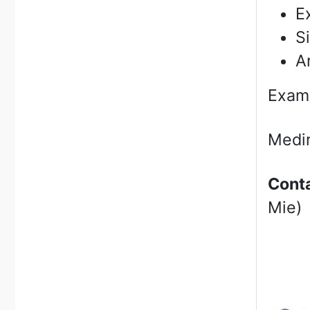
E
S
A
Exame
Medir
Conta
Mie