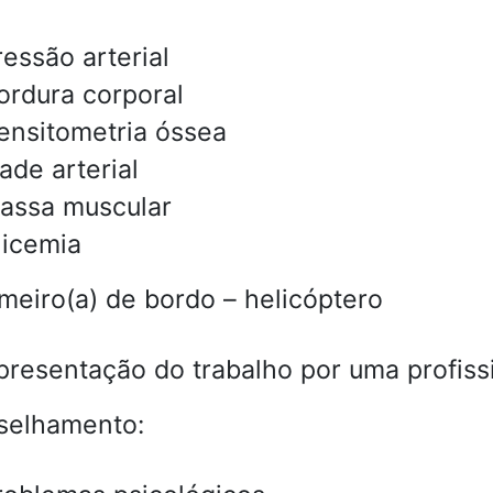
ressão arterial
ordura corporal
ensitometria óssea
ade arterial
assa muscular
licemia
meiro(a) de bordo – helicóptero
presentação do trabalho por uma profiss
selhamento: