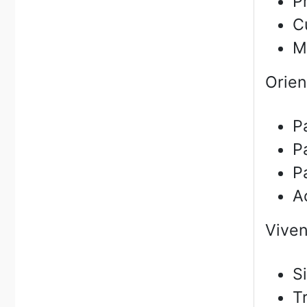
P
C
M
Orien
P
P
P
A
Viven
S
T