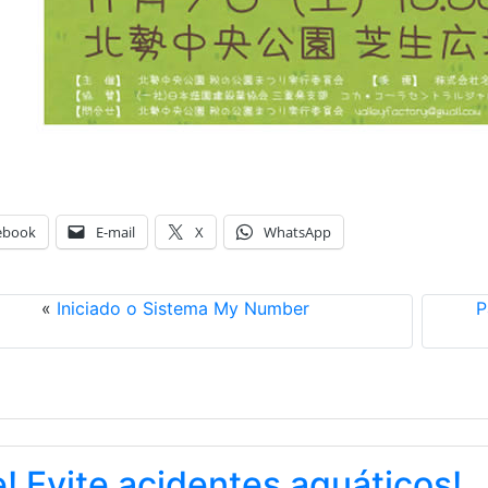
ebook
E-mail
X
WhatsApp
«
Iniciado o Sistema My Number
P
! Evite acidentes aquáticos!