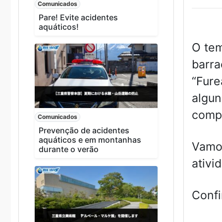
Comunicados
Pare! Evite acidentes
aquáticos!
O tem
barra
“Fure
algun
compe
Comunicados
Prevenção de acidentes
aquáticos e em montanhas
Vamos
durante o verão
ativi
Confi