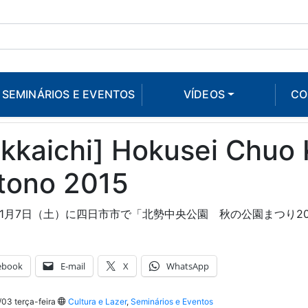
SEMINÁRIOS E EVENTOS
VÍDEOS
CO
kkaichi] Hokusei Chuo 
tono 2015
年11月7日（土）に四日市市で「北勢中央公園 秋の公園まつり2
ebook
E-mail
X
WhatsApp
03 terça-feira
Cultura e Lazer
,
Seminários e Eventos