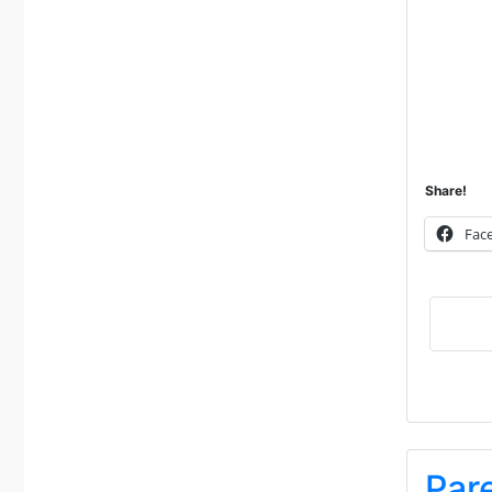
Share!
Fac
Pare