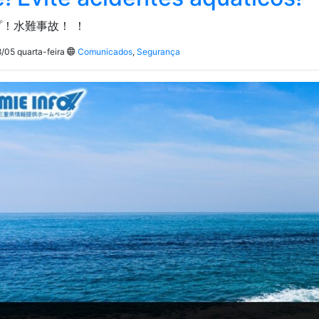
！水難事故！ ！
/05 quarta-feira
Comunicados
,
Segurança