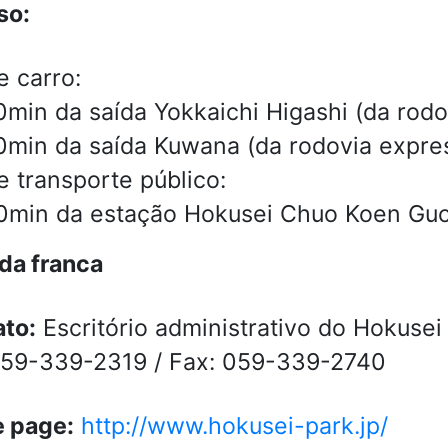
so:
e carro:
0min da saída Yokkaichi Higashi (da rod
0min da saída Kuwana (da rodovia expre
e transporte público:
0min da estação Hokusei Chuo Koen Guch
da franca
to:
Escritório administrativo do Hokuse
059-339-2319 / Fax: 059-339-2740
 page:
http://www.hokusei-park.jp/