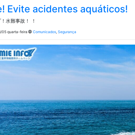
! Evite acidentes aquáticos!
！水難事故！ ！
/05 quarta-feira
Comunicados
,
Segurança