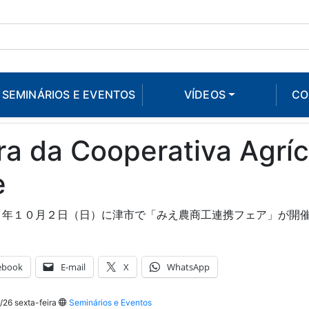
SEMINÁRIOS E EVENTOS
VÍDEOS
CO
ra da Cooperativa Agrí
e
１年１０月２日（日）に津市で「みえ農商工連携フェア」が開
ebook
E-mail
X
WhatsApp
26 sexta-feira
Seminários e Eventos