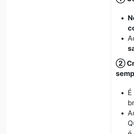
N
c
A
s
②
Cr
sempr
É
b
A
Q
é