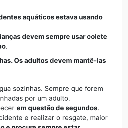
dentes aquáticos estava usando
rianças devem sempre usar colete
po
.
nhas. Os adultos devem mantê-las
água sozinhas. Sempre que forem
nhadas por um adulto.
tecer
em questão de segundos
.
dente e realizar o resgate, maior
ho e procure sempre estar