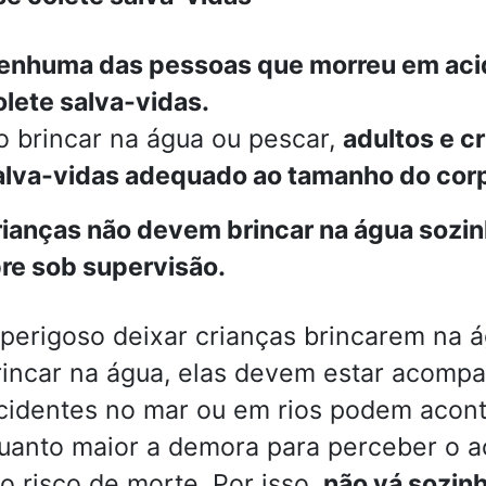
enhuma das pessoas que morreu em aci
olete salva-vidas.
o brincar na água ou pescar,
adultos e c
alva-vidas adequado ao tamanho do cor
ianças não devem brincar na água sozi
e sob supervisão.
 perigoso deixar crianças brincarem na 
rincar na água, elas devem estar acompa
cidentes no mar ou em rios podem acon
uanto maior a demora para perceber o aci
 o risco de morte. Por isso,
não vá sozin