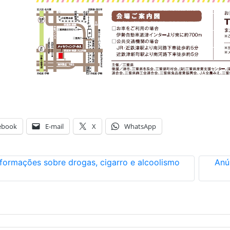
ebook
E-mail
X
WhatsApp
nformações sobre drogas, cigarro e alcoolismo
Anú