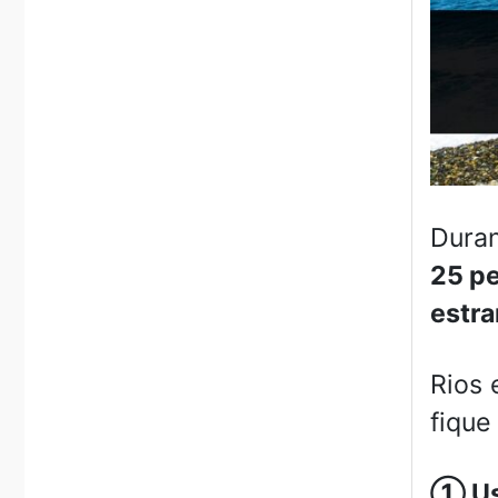
Dura
25 p
estra
Rios 
fique
①
Us