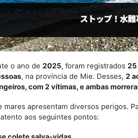
nte o ano de
2025
, foram registrados
25
essoas
, na província de Mie. Desses,
2 a
ngeiros, com 2 vítimas, e ambas morrer
e mares apresentam diversos perigos. Pa
 atento aos seguintes pontos:
e colete salva-vidas