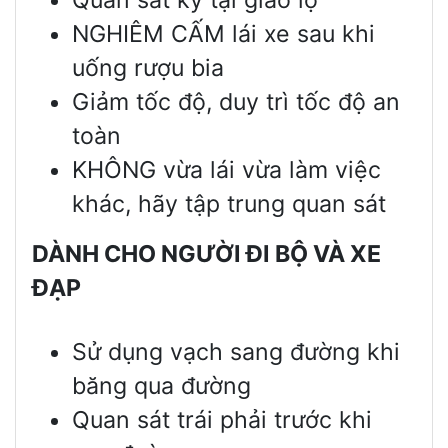
NGHIÊM CẤM lái xe sau khi
uống rượu bia
Giảm tốc độ, duy trì tốc độ an
toàn
KHÔNG vừa lái vừa làm việc
khác, hãy tập trung quan sát
DÀNH CHO NG
ƯỜ
I ĐI B
Ộ
VÀ XE
Đ
Ạ
P
Sử dụng vạch sang đường khi
băng qua đường
Quan sát trái phải trước khi