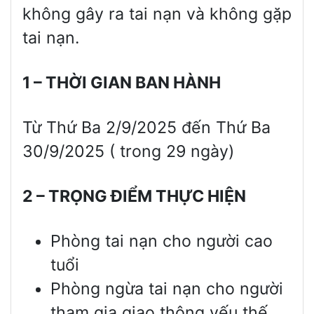
không gây ra tai nạn và không gặp
tai nạn.
1 – TH
Ờ
I GIAN BAN HÀNH
Từ Thứ Ba 2/9/2025 đến Thứ Ba
30/9/2025 ( trong 29 ngày)
2 – TR
Ọ
NG ĐI
Ể
M TH
Ự
C HI
Ệ
N
Phòng tai nạn cho người cao
tuổi
Phòng ngừa tai nạn cho người
tham gia giao thông yếu thế