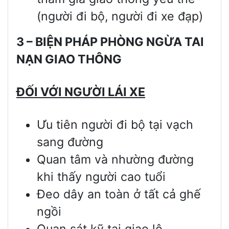
(người đi bộ, người đi xe đạp)
3 – BIỆN PHÁP PHÒNG NG
Ừ
A TAI
N
Ạ
N GIAO THÔNG
Đ
Ố
I V
Ớ
I NG
ƯỜ
I LÁI XE
Ưu tiên người đi bộ tại vạch
sang đường
Quan tâm và nhường đường
khi thấy người cao tuổi
Đeo dây an toàn ở tất cả ghế
ngồi
Quan sát kỹ tại giao lộ