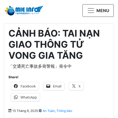
MENU
CẢNH BÁO: TAI NẠN
GIAO THÔNG TỬ
VONG GIA TĂNG
「交通死亡事故多発警報」発令中
Share!
Facebook
Email
X
WhatsApp
15 Tháng 9, 2025
An Toàn
,
Thông báo