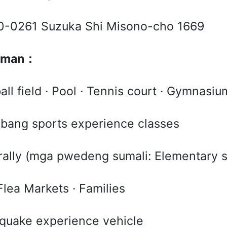
0-0261 Suzuka Shi Misono-cho 1669
aman
：
all field · Pool · Tennis court · Gymnasi
-ibang sports experience classes
rally (mga pwedeng sumali: Elementary s
Flea Markets · Families
quake experience vehicle