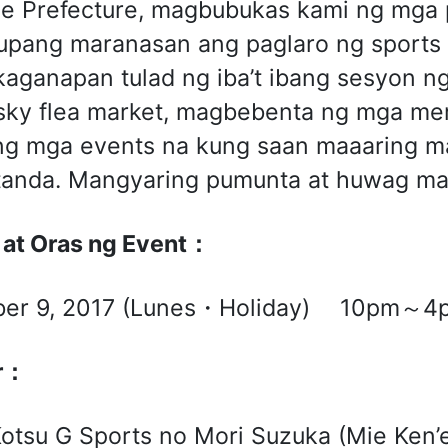
e Prefecture, magbubukas kami ng mga 
upang maranasan ang paglaro ng sports 
aganapan tulad ng iba’t ibang sesyon ng 
sky flea market, magbebenta ng mga me
g mga events na kung saan maaaring ma
anda. Mangyaring pumunta at huwag mag-
at Oras ng Event
：
ber 9, 2017 (Lunes・Holiday) 10pm～4
r
：
otsu G Sports no Mori Suzuka (Mie Ken’