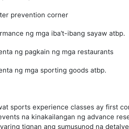
ter prevention corner
rmance ng mga iba’t-ibang sayaw atbp.
nta ng pagkain ng mga restaurants
nta ng mga sporting goods atbp.
at sports experience classes ay first co
vents na kinakailangan ng advance reser
aring tignan ang sumusunod na detalye