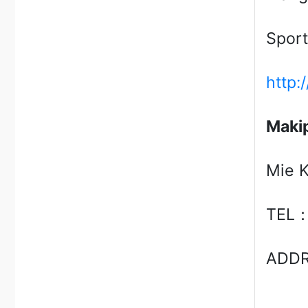
Spor
http:
Maki
Mie K
TEL：
ADDR