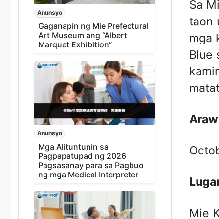
Sa Mi
Anunsyo
taon 
Gaganapin ng Mie Prefectural
Art Museum ang “Albert
mga k
Marquet Exhibition”
Blue 
kamin
matat
Araw 
Anunsyo
Mga Alituntunin sa
Octo
Pagpapatupad ng 2026
Pagsasanay para sa Pagbuo
ng mga Medical Interpreter
Luga
Mie K