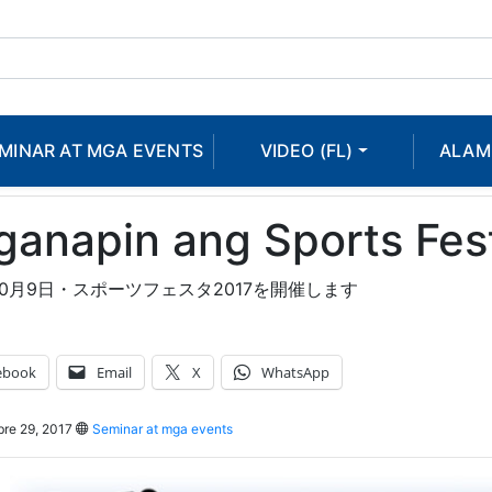
MINAR AT MGA EVENTS
VIDEO (FL)
ALAM
ganapin ang Sports Fes
年10月9日・スポーツフェスタ2017を開催します
ebook
Email
X
WhatsApp
re 29, 2017
Seminar at mga events