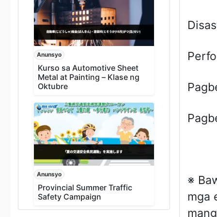
Disas
Perfo
Anunsyo
Kurso sa Automotive Sheet
Metal at Painting – Klase ng
Pagbe
Oktubre
Pagbe
Anunsyo
※ Baw
Provincial Summer Traffic
mga e
Safety Campaign
mangy