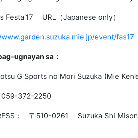
ts Festa’17 URL（Japanese only）
//www.garden.suzuka.mie.jp/event/fas17
pag-ugnayan sa
：
otsu G Sports no Mori Suzuka (Mie Ken’
059-372-2250
ESS： 〒510-0261 Suzuka Shi Misono