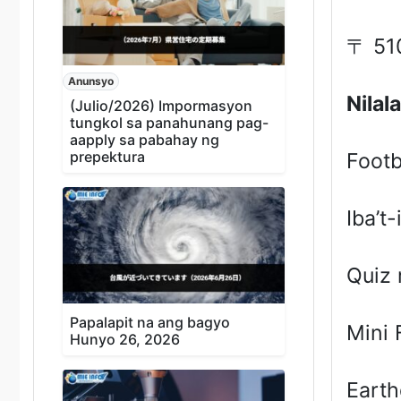
〒 51
Anunsyo
Nilal
(Julio/2026) Impormasyon
tungkol sa panahunang pag-
aapply sa pabahay ng
prepektura
Footb
Iba’t
Quiz 
Papalapit na ang bagyo
Mini 
Hunyo 26, 2026
Earth