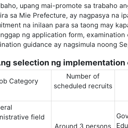
abaho, upang mai-promote sa trabaho a
ira sa Mie Prefecture, ay nagpasya na i
itment na inilaan para sa taong may ka
nggap ng application form, examination of
nation guidance ay nagsimula noong Se
Ang selection ng implementation
Number of
ob Category
scheduled recruits
eral
Gov
istrative field
Edu
Around 3 persons