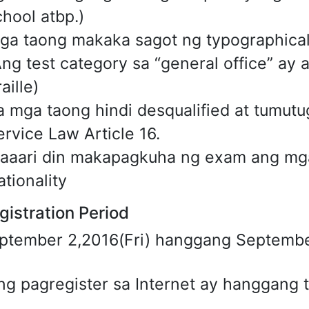
chool atbp.)
ga taong makaka sagot ng typographica
Ang test category sa “general office” ay 
aille)
a mga taong hindi desqualified at tumutu
ervice Law Article 16.
aaari din makapagkuha ng exam ang mg
tionality
gistration Period
ptember 2,2016(Fri) hanggang Septembe
ng pagregister sa Internet ay hanggang 