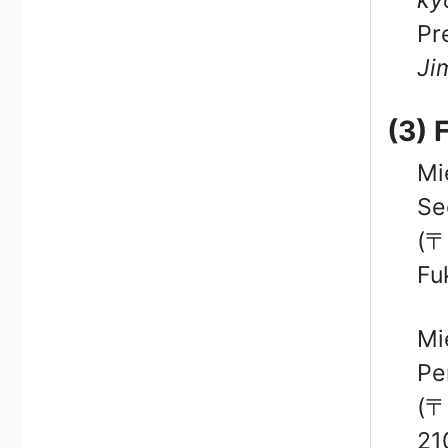
ky
Pr
Ji
(3) 
Mi
Se
(〒
Fu
Mi
Pe
(〒
21