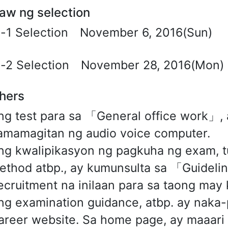
aw ng selection
a-1 Selection November 6, 2016(Sun)
a-2 Selection November 28, 2016(Mon) 
hers
ng test para sa 「General office work」, 
amamagitan ng audio voice computer.
ng kwalipikasyon ng pagkuha ng exam, tu
ethod atbp., ay kumunsulta sa 「Guideline
ecruitment na inilaan para sa taong ma
ng examination guidance, atbp. ay naka-p
areer website. Sa home page, ay maaari 