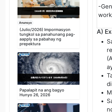
-Gen
work
Anunsyo
(Julio/2026) Impormasyon
A) Ex
tungkol sa panahunang pag-
aapply sa pabahay ng
S
prepektura
r
(
a
T
di
Papalapit na ang bagyo
M
Hunyo 26, 2026
S
n