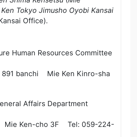
en Shima Kensetsu
(Mie
 Ken Tokyo Jimusho Oyobi Kansai
ansai Office).
ecture Human Resources Committee
 891 banchi Mie Ken Kinro-sha
eneral Affairs Department
i Mie Ken-cho 3F Tel: 059-224-