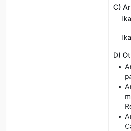
C) Ar
Ik
Ik
D) Ot
A
p
A
m
R
A
C