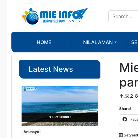
HOME
NILALAMAN
SE
Mie
Latest News
pa
平成２
Share!
Fac
Anunsyo
Setyemb