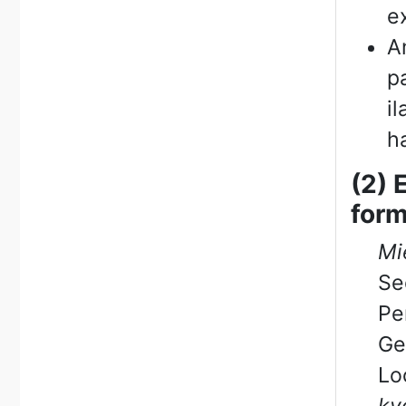
e
A
p
i
h
(2) 
for
Mi
Se
Pe
Ge
Lo