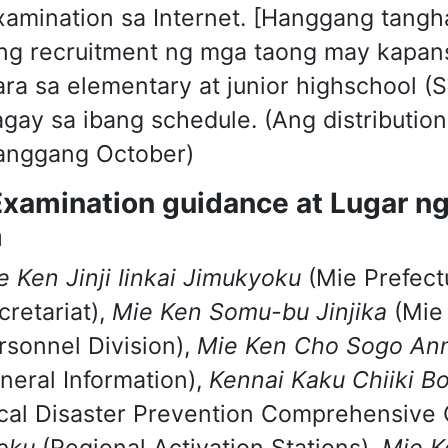
xamination sa Internet. [Hanggang tangh
ng recruitment ng mga taong may kapans
ara sa elementary at junior highschool (S
lagay sa ibang schedule. (Ang distributi
anggang October)
Examination guidance at Lugar ng
m
e Ken Jinji Iinkai Jimukyoku
(Mie Prefec
cretariat),
Mie Ken Somu-bu Jinjika
(Mie 
rsonnel Division),
Mie Ken Cho Sogo Ann
neral Information),
Kennai Kaku Chiiki B
cal Disaster Prevention Comprehensive O