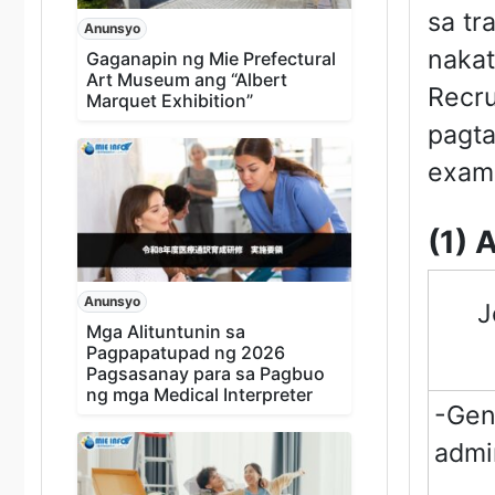
sa tr
Anunsyo
nakat
Gaganapin ng Mie Prefectural
Art Museum ang “Albert
Recru
Marquet Exhibition”
pagta
exami
(1) 
Anunsyo
J
Mga Alituntunin sa
Pagpapatupad ng 2026
Pagsasanay para sa Pagbuo
ng mga Medical Interpreter
-Gen
admin