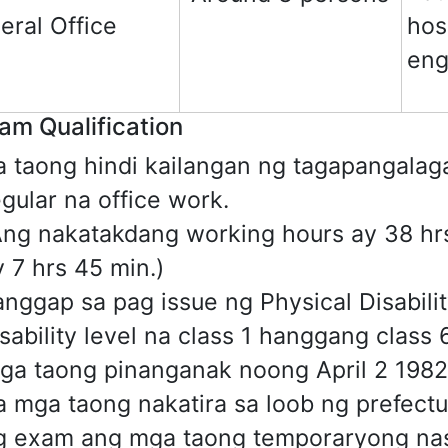
eral Office
hosp
eng
am Qualification
a taong hindi kailangan ng tagapangalag
egular na office work.
Ang nakatakdang working hours ay 38 hrs
y 7 hrs 45 min.)
anggap sa pag issue ng Physical Disabili
sability level na class 1 hanggang class 6
ga taong pinanganak noong April 2 1982
a mga taong nakatira sa loob ng prefectu
g exam ang mga taong temporaryong nasa