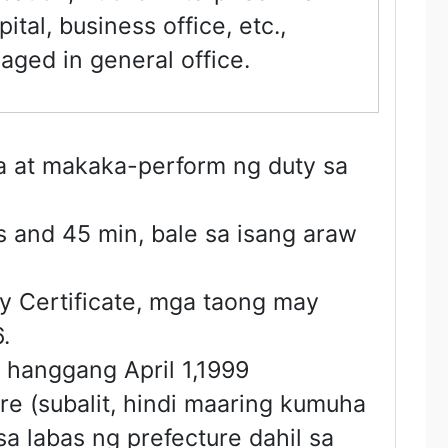
ital, business office, etc.,
aged in general office.
a at makaka-perform ng duty sa
 and 45 min, bale sa isang araw
ty Certificate, mga taong may
.
 hanggang April 1,1999
re (subalit, hindi maaring kumuha
 labas ng prefecture dahil sa