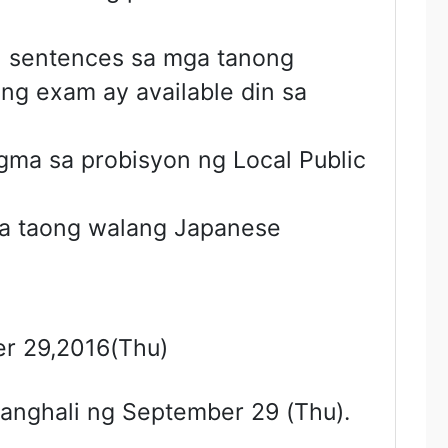
l sentences sa mga tanong
ang exam ay available din sa
gma sa probisyon ng Local Public
a taong walang Japanese
r 29,2016(Thu)
tanghali ng September 29 (Thu).