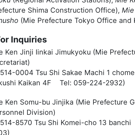
oku
(Regional Activation Stations),
Mie K
efecture Shima Construction Office),
Mie
musho
(Mie Prefecture Tokyo Office and K
For Inquiries
e Ken Jinji Iinkai Jimukyoku (Mie Pref
cretariat)
514-0004 Tsu Shi Sakae Machi 1 chome
kushi Kaikan 4F Tel: 059-224-2932)
e Ken Somu-bu Jinjika (Mie Prefecture G
rsonnel Division)
514-8570 Tsu Shi Komei-cho 13 banch
03)