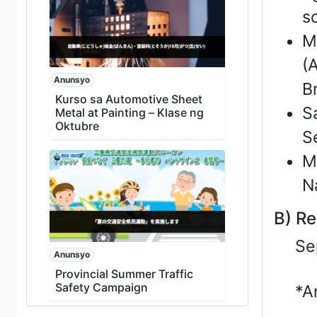
s
M
(
Anunsyo
Br
Kurso sa Automotive Sheet
S
Metal at Painting – Klase ng
Oktubre
S
M
Na
B) Re
Se
Anunsyo
Provincial Summer Traffic
Safety Campaign
*A