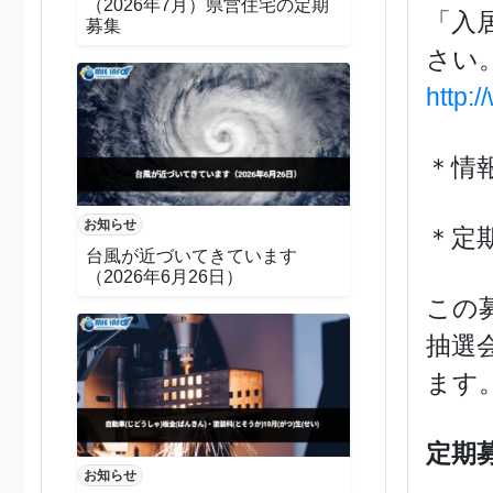
（2026年7月）県営住宅の定期
「入
募集
さい
http:
＊情
お知らせ
＊定
台風が近づいてきています
（2026年6月26日）
この
抽選
ます
定期
お知らせ