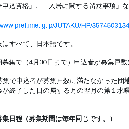
居申込資格」、「入居に関する留意事項」
。
//www.pref.mie.lg.jp/JUTAKU/HP/357450313
報はすべて、日本語です。
期募集で（4月30日まで）申込者が募集戸
募集で申込者が募集戸数に満たなかった団
会が終了した日の属する月の翌月の第１水
。
募集日程（募集期間は毎年同じです。）