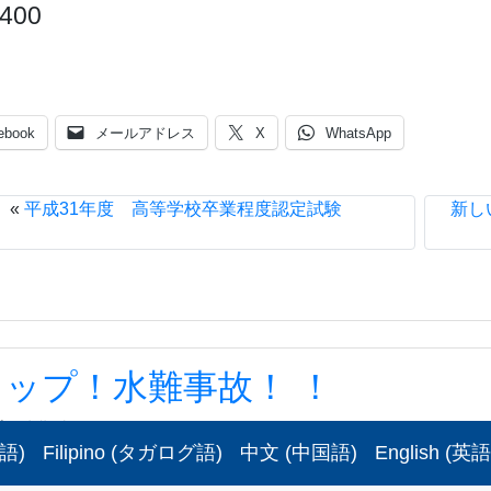
6400
ebook
メールアドレス
X
WhatsApp
«
平成31年度 高等学校卒業程度認定試験
新し
ップ！水難事故！ ！
！水難事故！ ！
語
)
Filipino
(
タガログ語
)
中文
(
中国語
)
English
(
英語
?5?
お知らせ
,
安全