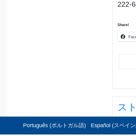
222-
Share!
Fac
スト
ストップ
Português
(
ポルトガル語
)
Español
(
スペイン
2026?8