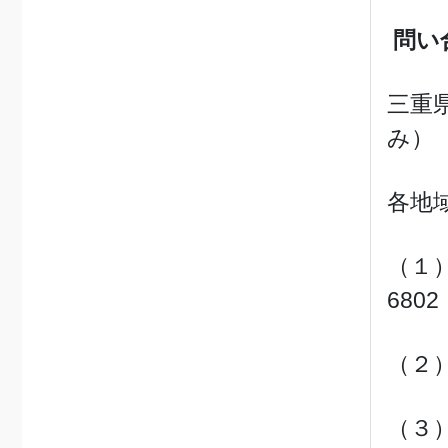
問い
三重
み）
各地
（１
6802
（２
（３