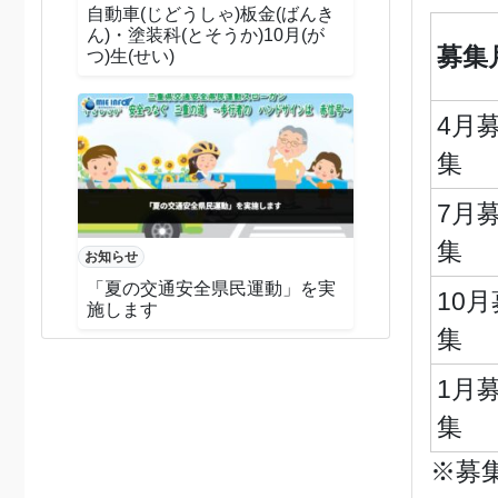
自動車(じどうしゃ)板金(ばんき
ん)・塗装科(とそうか)10月(が
募集
つ)生(せい)
4月
集
7月
集
お知らせ
「夏の交通安全県民運動」を実
10月
施します
集
1月
集
※募