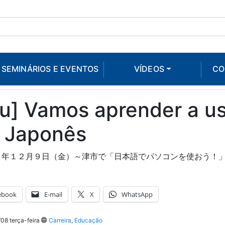
SEMINÁRIOS E EVENTOS
VÍDEOS
CO
su] Vamos aprender a u
 Japonês
１年１２月９日（金）～津市で「日本語でパソコンを使おう！
ebook
E-mail
X
WhatsApp
08 terça-feira
Carreira
,
Educação