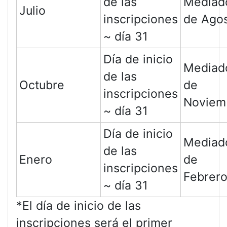
de las
Mediad
Julio
inscripciones
de Ago
~ día 31
Día de inicio
Mediad
de las
Octubre
de
inscripciones
Noviem
~ día 31
Día de inicio
Mediad
de las
Enero
de
inscripciones
Febrer
~ día 31
*El día de inicio de las
inscripciones será el primer