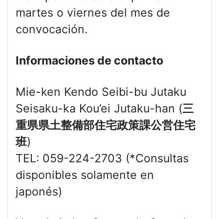
martes o viernes del mes de
convocación.
Informaciones de contacto
Mie-ken Kendo Seibi-bu Jutaku
Seisaku-ka Kou’ei Jutaku-han (
三
重県県土整備部住宅政策課公営住宅
班
)
TEL: 059-224-2703 (*Consultas
disponibles solamente en
japonés)