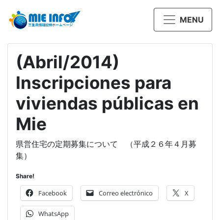
MENU
(Abril/2014)
Inscripciones para
viviendas públicas en
Mie
県営住宅の定期募集について （平成２６年４月募
集）
Share!
Facebook
Correo electrónico
X
WhatsApp