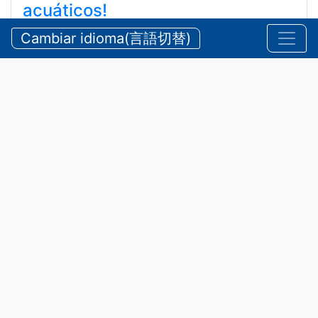
acuáticos!
ストップ！水難事故！ ！
Cambiar idioma(言語切替)
5 de agosto de 2026
Anuncios
,
Seguridad
Durante el año
2025
, se
registraron
25 accidentes
acuáticos, que involucraron a 25