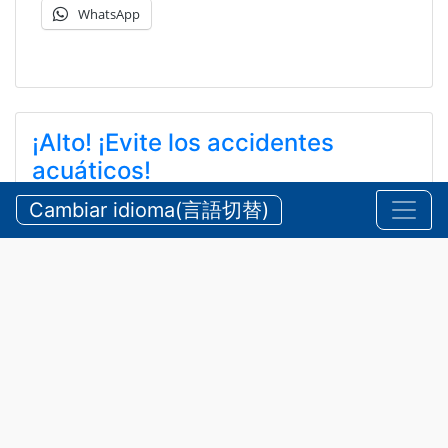
WhatsApp
¡Alto! ¡Evite los accidentes
acuáticos!
ストップ！水難事故！ ！
Cambiar idioma(言語切替)
5 de agosto de 2026
Anuncios
,
Seguridad