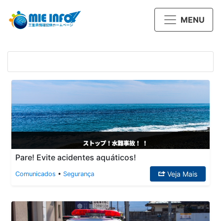
MENU
Pare! Evite acidentes aquáticos!
Veja Mais
Comunicados
•
Segurança