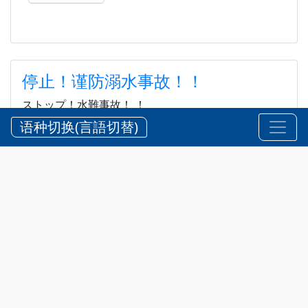
停止！谨防溺水事故！！
ストップ！水難事故！ ！
语种切换(言語切替)
2026?8?5?
安全 @zh-hans
,
通知