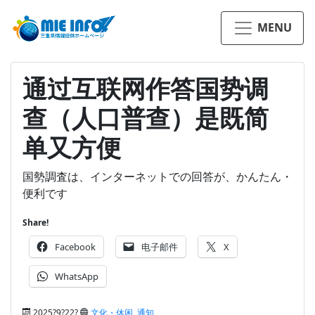
MENU
通过互联网作答国势调
查（人口普查）是既简
单又方便
国勢調査は、インターネットでの回答が、かんたん・
便利です
Share!
Facebook
电子邮件
X
WhatsApp
2025?9?22?
文化・休闲
,
通知