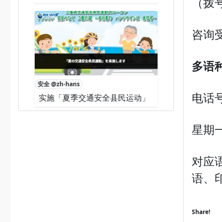
（拨号
咨询受
多
语
安全 @zh-hans
电话号
实施「夏季交通安全县民运动」
星期
对应
语、
Share!