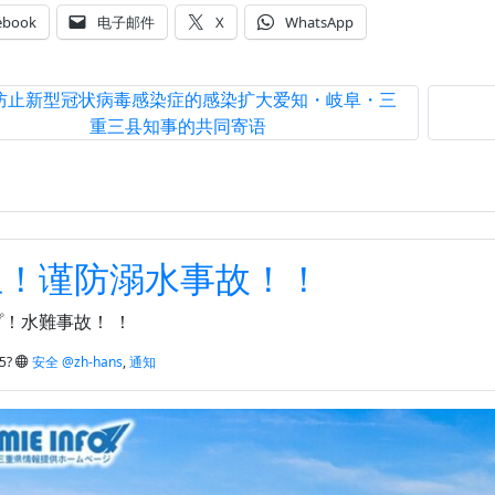
ebook
电子邮件
X
WhatsApp
防止新型冠状病毒感染症的感染扩大爱知・岐阜・三
重三县知事的共同寄语
止！谨防溺水事故！！
！水難事故！ ！
5?
安全 @zh-hans
,
通知