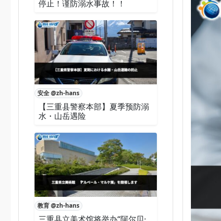
停止！谨防溺水事故！！
安全 @zh-hans
【三重县警察本部】夏季预防溺
水・山岳遇险
教育 @zh-hans
三重县立美术馆将举办“阿尔贝·