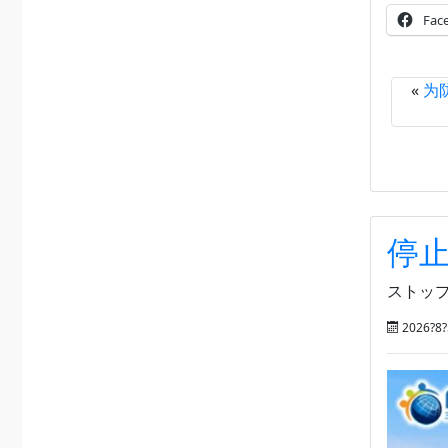
Fac
«
为
停
ストップ
2026?8?