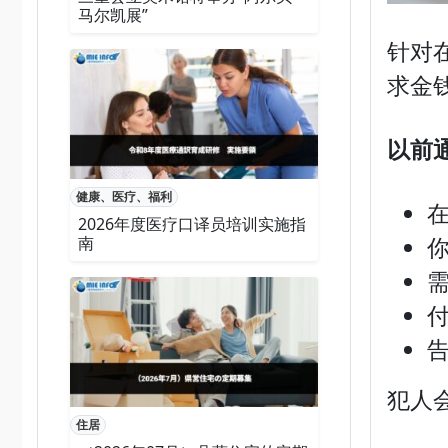
马尔凯展”
针对
求金
以前
健康、医疗、福利
2026年度医疗口译员培训实施指
南
犯人
住居