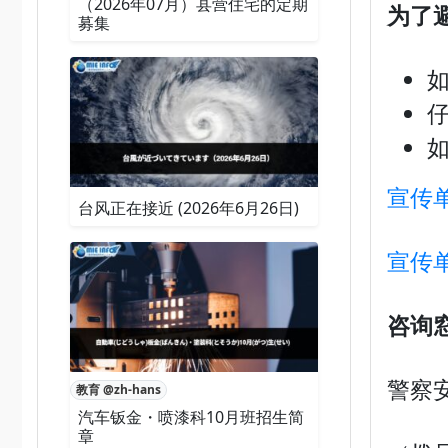
（2026年07月）县营住宅的定期
为
了
募集
如
宣传
台风正在接近 (2026年6月26日)
宣传
咨询
警察
教育 @zh-hans
汽车钣金・喷漆科10月班招生简
章