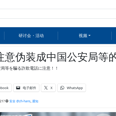
研讨会・活动
视频
注意伪装成中国公安局等
安局等を騙る詐欺電話に注意！！
ebook
电子邮件
X
WhatsApp
21?
安全 @zh-hans
,
通知