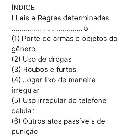
ÍNDICE
Ⅰ Leis e Regras determinadas
‥‥‥‥‥‥‥‥‥‥‥‥‥‥‥‥‥‥５
(1) Porte de armas e objetos do
gênero
(2) Uso de drogas
(3) Roubos e furtos
(4) Jogar lixo de maneira
irregular
(5) Uso irregular do telefone
celular
(6) Outros atos passíveis de
punição