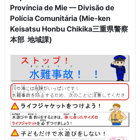
Província de Mie — Divisão de
Polícia Comunitária (Mie-ken
Keisatsu Honbu Chikika
三重県警察
本部
地域課
)