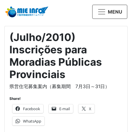
MENU
(Julho/2010)
Inscrições para
Moradias Públicas
Provinciais
県営住宅募集案内（募集期間 7月3日～31日）
Share!
Facebook
E-mail
X
WhatsApp