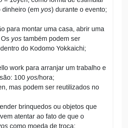
o dinheiro (em
yos
) durante o evento;
ão para montar uma casa, abrir uma
. Os
yos
também podem ser
 dentro do Kodomo Yokkaichi;
lo work para arranjar um trabalho e
issão: 100
yos
/hora;
n, mas podem ser reutilizados no
vender brinquedos ou objetos que
em atentar ao fato de que o
yos
como moeda de troca;