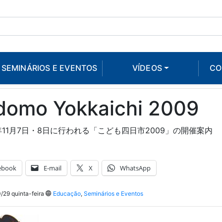
SEMINÁRIOS E EVENTOS
VÍDEOS
CO
domo Yokkaichi 2009
年11月7日・8日に行われる「こども四日市2009」の開催案内
ebook
E-mail
X
WhatsApp
29 quinta-feira
Educação
,
Seminários e Eventos