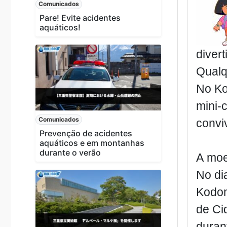
Comunicados
Pare! Evite acidentes
aquáticos!
divert
Qualq
No Ko
mini-
Comunicados
convi
Prevenção de acidentes
aquáticos e em montanhas
durante o verão
A moe
No di
Kodom
de Ci
duran