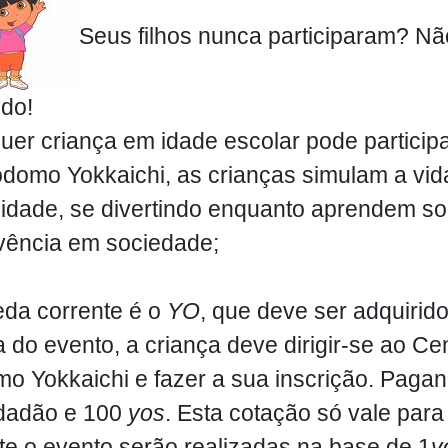
Seus filhos nunca participaram? Nã
ido!
uer criança em idade escolar pode participa
domo Yokkaichi, as crianças simulam a vida
cidade, se divertindo enquanto aprendem sob
vência em sociedade;
da corrente é o
YO
, que deve ser adquirid
a do evento, a criança deve dirigir-se ao C
o Yokkaichi e fazer a sua inscrição.
Pagand
dadão e 100
yos
. Esta cotação só vale para 
te o evento serão realizadas na base de 1
y