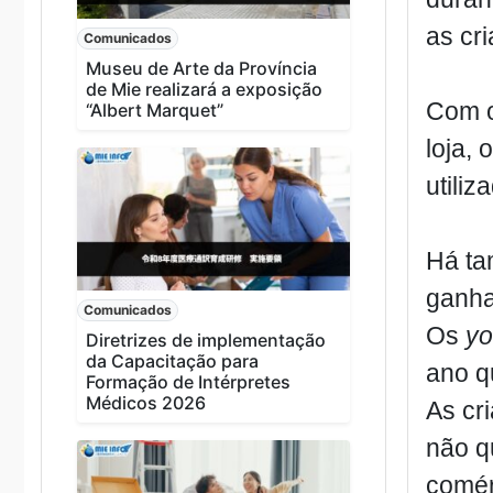
as cr
Comunicados
Museu de Arte da Província
de Mie realizará a exposição
Com o
“Albert Marquet”
loja,
utili
Há ta
ganh
Comunicados
Os
yo
Diretrizes de implementação
da Capacitação para
ano q
Formação de Intérpretes
Médicos 2026
As cr
não q
comér