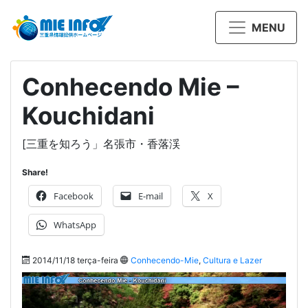
MENU
Conhecendo Mie –
Kouchidani
[三重を知ろう」名張市・香落渓
Share!
Facebook
E-mail
X
WhatsApp
2014/11/18 terça-feira
Conhecendo-Mie
,
Cultura e Lazer