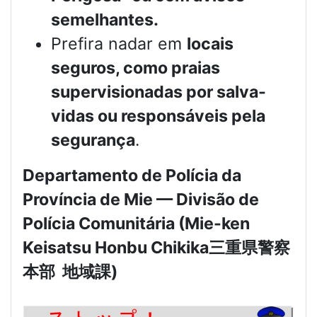
semelhantes.
Prefira nadar em
locais
seguros, como praias
supervisionadas por salva-
vidas ou responsáveis pela
segurança
.
Departamento de Polícia da
Província de Mie — Divisão de
Polícia Comunitária (Mie-ken
Keisatsu Honbu Chikika
三重県警察
本部
地域課
)