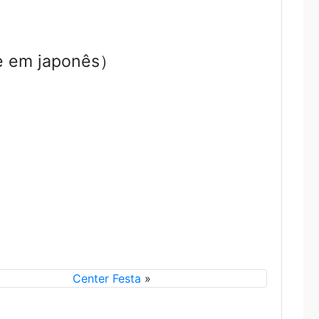
m japonês）
Center Festa
»