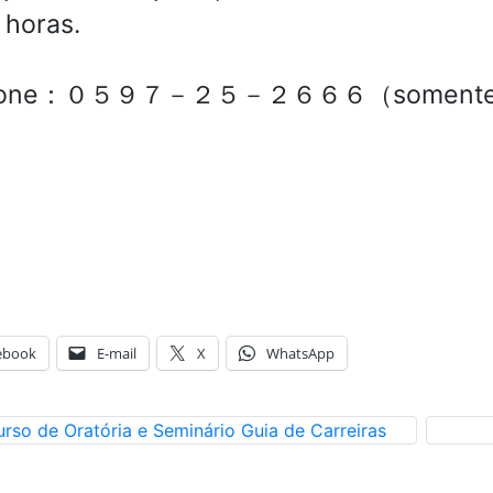
 horas.
efone：０５９７－２５－２６６６（somente e
ebook
E-mail
X
WhatsApp
rso de Oratória e Seminário Guia de Carreiras