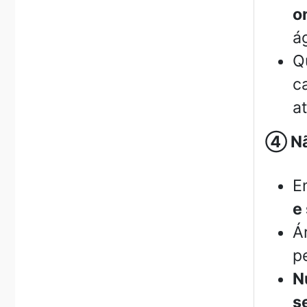
o
á
Q
c
a
④
Nã
E
e
Á
p
N
s