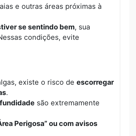
raias e outras áreas próximas à
tiver se sentindo bem
, sua
Nessas condições, evite
gas, existe o risco de
escorregar
as
.
ofundidade
são extremamente
Área Perigosa” ou com avisos