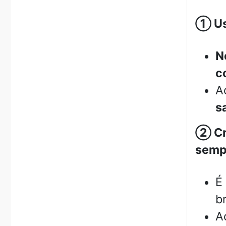
①
Us
N
c
A
s
②
Cr
sempr
É
b
A