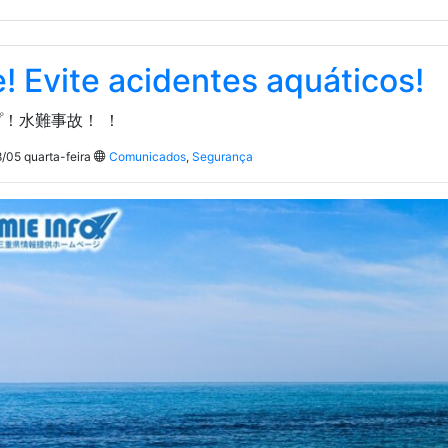
! Evite acidentes aquáticos!
！水難事故！ ！
/05 quarta-feira
Comunicados
,
Segurança