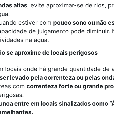
ndas altas
, evite aproximar-se de rios, p
gua.
uando estiver com
pouco sono ou não es
apacidade de julgamento pode diminuir. 
tividades na água.
o se aproxime de locais perigosos
m locais onde há grande quantidade de al
 ser levado pela correnteza ou pelas ond
reas com
correnteza forte ou grande pr
erigosas.
unca entre em locais sinalizados como “
emelhantes.