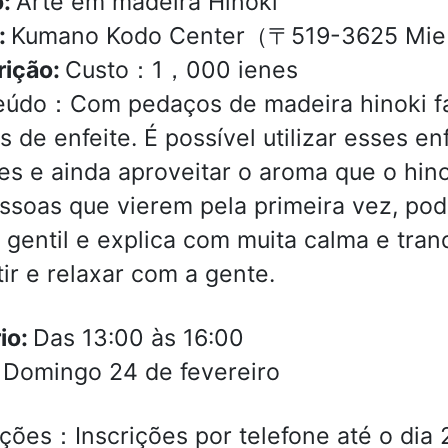
o:
Arte em madeira Hinoki
:
Kumano Kodo Center（〒519-3625 Mie 
rição:
Custo：1，000 ienes
eúdo：Com pedaços de madeira hinoki fa
s de enfeite. É possível utilizar esses en
es e ainda aproveitar o aroma que o hin
ssoas que vierem pela primeira vez, pod
 gentil e explica com muita calma e tran
tir e relaxar com a gente.
io:
Das 13:00 às 16:00
:
Domingo 24 de fevereiro
ições：Inscrições por telefone até o dia 