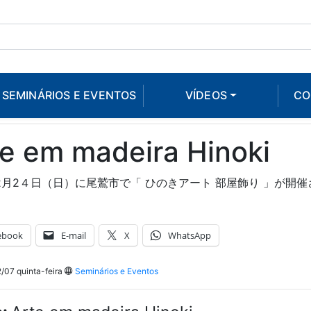
SEMINÁRIOS E EVENTOS
VÍDEOS
CO
e em madeira Hinoki
年2月2４日（日）に尾鷲市で「 ひのきアート 部屋飾り 」が開
ebook
E-mail
X
WhatsApp
07 quinta-feira
Seminários e Eventos