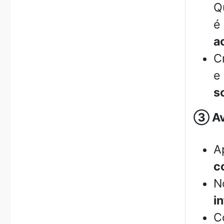
Q
é
a
C
e
s
③
Av
A
c
N
i
C