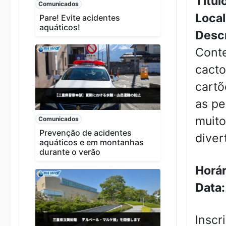
Títul
Comunicados
Local
Pare! Evite acidentes
aquáticos!
Desc
Cont
cacto
cartõ
as pe
muito
Comunicados
Prevenção de acidentes
diver
aquáticos e em montanhas
durante o verão
Horár
Data
Inscr