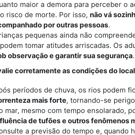
uanto maior a demora para perceber o aci
 o risco de morte. Por isso,
não vá sozin
companhado por outras pessoas
.
rianças pequenas ainda não compreende
 podem tomar atitudes arriscadas. Os a
ob observação e garantir sua segurança
.
alie corretamente as condições do local
pós períodos de chuva, os rios podem f
orrenteza mais forte
, tornando-se perigo
o mar, mesmo com tempo ensolarado, p
nfluência de tufões e outros fenômenos 
onsulte a previsão do tempo e, quando 