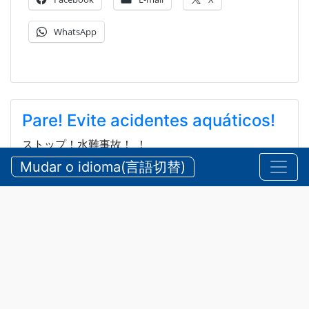
WhatsApp
Pare! Evite acidentes aquáticos!
ストップ！水難事故！ ！
Mudar o idioma(言語切替)
2026/08/05 quarta-feira
Comunicados
,
Segurança