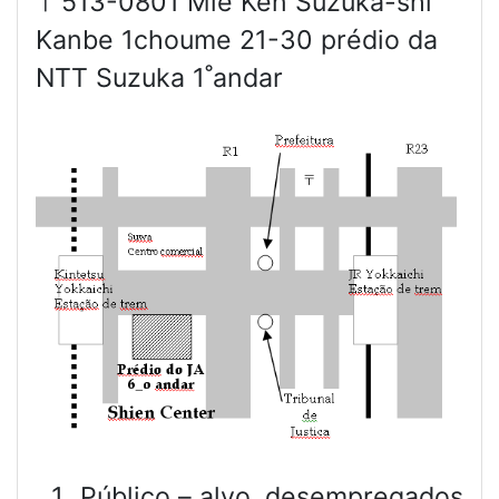
〒513-0801 Mie Ken Suzuka-shi
Kanbe 1choume 21-30 prédio da
NTT Suzuka 1˚andar
Público – alvo ,desempregados