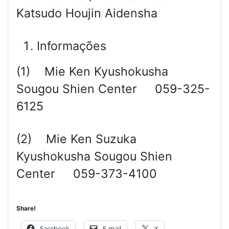
Katsudo Houjin Aidensha
Informações
(1) Mie Ken Kyushokusha
Sougou Shien Center 059-325-
6125
(2) Mie Ken Suzuka
Kyushokusha Sougou Shien
Center 059-373-4100
Share!
Facebook
E-mail
X