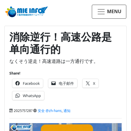
MENU
消除逆行！高速公路是
单向通行的
なくそう逆走！高速道路は一方通行です。
Share!
Facebook
电子邮件
X
WhatsApp
2025?5?28?
安全 @zh-hans
,
通知