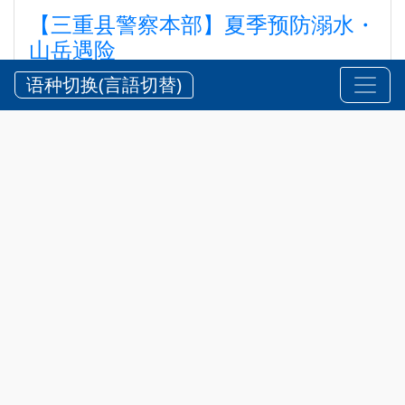
【三重县警察本部】夏季预防溺水・
山岳遇险
【三重県警察本部】夏期における水難・山岳遭難の防
语种切换(言語切替)
止
2026?7?24?
安全 @zh-hans
,
通知
三重县内拥有风景优美的海岸、河川