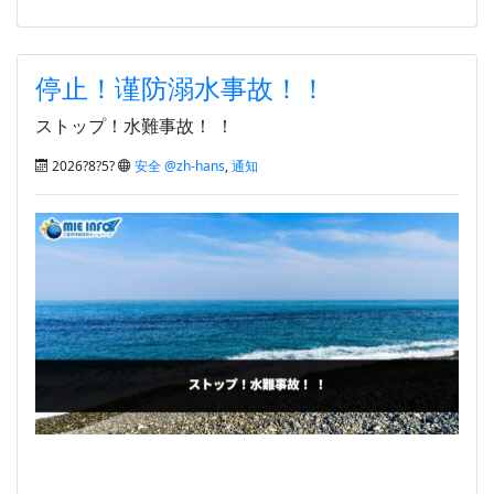
停止！谨防溺水事故！！
ストップ！水難事故！ ！
2026?8?5?
安全 @zh-hans
,
通知