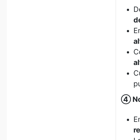
D
d
E
a
C
a
C
p
④
No
E
re