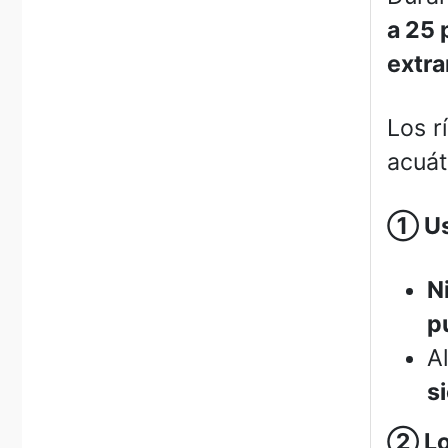
a 25 
extra
Los r
acuát
①
Us
N
p
A
s
②
Lo