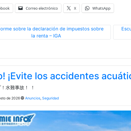
ebook
Correo electrónico
X
WhatsApp
forme sobre la declaración de impuestos sobre
Escu
la renta – IGA
o! ¡Evite los accidentes acuáti
！水難事故！ ！
osto de 2026
Anuncios
,
Seguridad