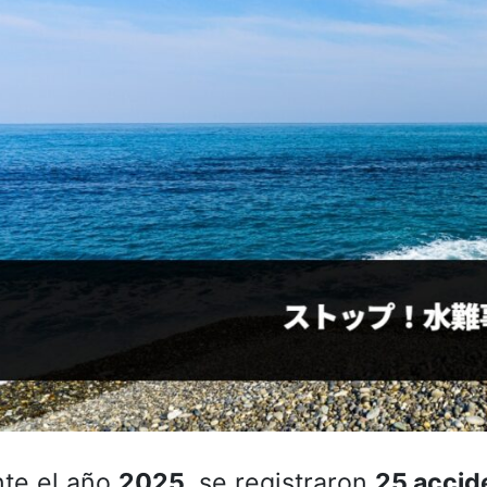
te el año
2025
, se registraron
25 accid