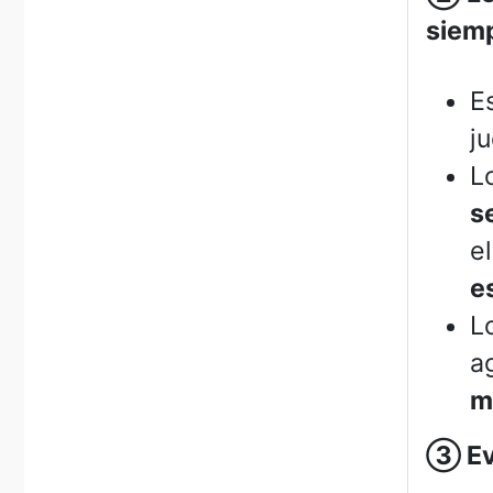
siemp
E
j
L
s
e
e
L
a
m
③
Ev