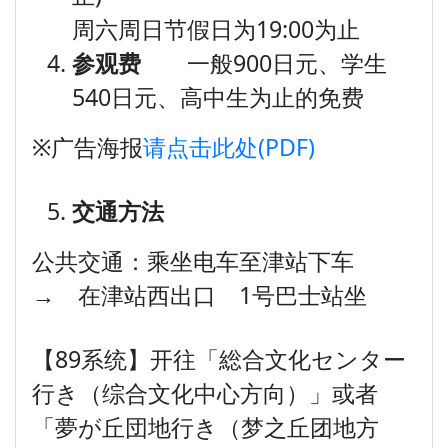
周六周日节假日为19:00为止
参观费
一般900日元、学生
540日元、高中生为止的免费
※广告海报
请点击此处(PDF)
交通方法
公共交通：乘坐电车至津站下车
→ 在津站西出口 1号巴士站坐
【89系统】开往「総合文化センター
行き（综合文化中心方向）」或者
「夢が丘団地行き（梦之丘团地方