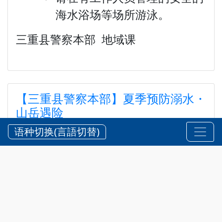
海水浴场等场所游泳。
三重县警察本部 地域课
【三重县警察本部】夏季预防溺水・
山岳遇险
【三重県警察本部】夏期における水難・山岳遭難の防
语种切换(言語切替)
止
2026?7?24?
安全 @zh-hans
,
通知