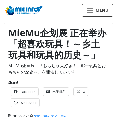
MENU
MieMu企划展 正在举办
「超喜欢玩具！～乡土
玩具和玩具的历史～」
MieMu企画展 「おもちゃ大好き！～郷土玩具とお
もちゃの歴史～」を開催しています
Share!
Facebook
电子邮件
X
WhatsApp
2018?7?12?
文化・休闲
,
文化・休闲