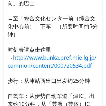
向」的巴士
→至「総合文化センター前（综合文
化中心前）」下车 （所要时间约5分
钟）
时刻表请点击这里
→
http://www.bunka.pref.mie.lg.jp/
common/content/000720534.pdf
步行：从津站西出口出发约25分钟
自驾车：从伊势自动车道「津IC」出
来约10分钟，从「芸濃（芸浓）IC」